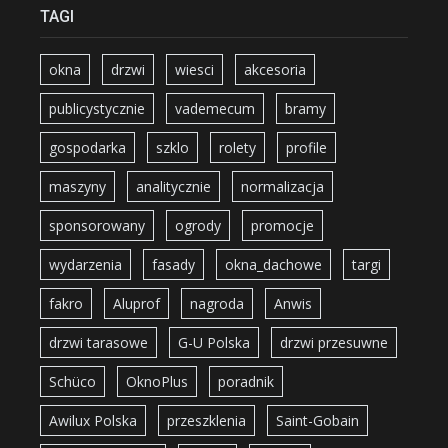
TAGI
okna
drzwi
wiesci
akcesoria
publicystycznie
vademecum
bramy
gospodarka
szklo
rolety
profile
maszyny
analitycznie
normalizacja
sponsorowany
ogrody
promocje
wydarzenia
fasady
okna_dachowe
targi
fakro
Aluprof
nagroda
Anwis
drzwi tarasowe
G-U Polska
drzwi przesuwne
Schüco
OknoPlus
poradnik
Awilux Polska
przeszklenia
Saint-Gobain