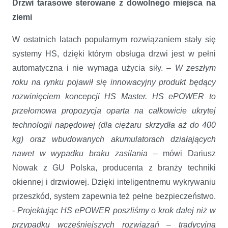
Drzwi tarasowe sterowane z dowolnego miejsca na
ziemi
W ostatnich latach popularnym rozwiązaniem stały się
systemy HS, dzięki którym obsługa drzwi jest w pełni
automatyczna i nie wymaga użycia siły. –
W zeszłym
roku na rynku pojawił się innowacyjny produkt będący
rozwinięciem koncepcji HS Master. HS ePOWER to
p
rzełomowa propozycja oparta na całkowicie ukrytej
technologii napędowej (dla ciężaru skrzydła aż do 400
kg) oraz wbudowanych akumulatorach działających
nawet w wypadku braku zasilania –
mówi Dariusz
Nowak z GU Polska, producenta z branży techniki
okiennej i drzwiowej. Dzięki inteligentnemu wykrywaniu
przeszkód, system zapewnia też pełne bezpieczeństwo.
-
Projektując HS ePOWER poszliśmy o krok dalej niż w
przypadku wcześniejszych rozwiązań – tradycyjna