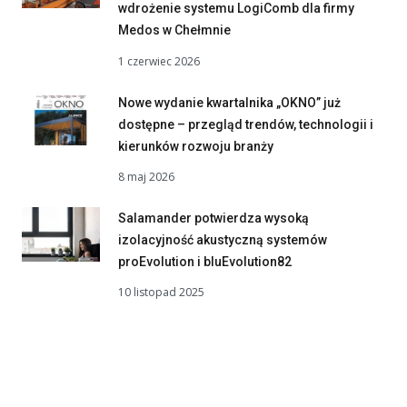
wdrożenie systemu LogiComb dla firmy
Medos w Chełmnie
1 czerwiec 2026
Nowe wydanie kwartalnika „OKNO” już
dostępne – przegląd trendów, technologii i
kierunków rozwoju branży
8 maj 2026
Salamander potwierdza wysoką
izolacyjność akustyczną systemów
proEvolution i bluEvolution82
10 listopad 2025