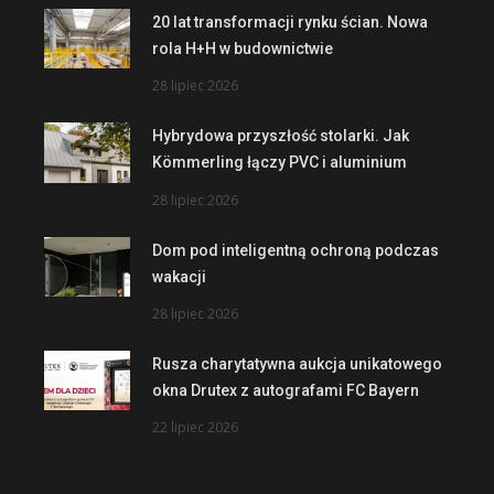
20 lat transformacji rynku ścian. Nowa
rola H+H w budownictwie
28 lipiec 2026
Hybrydowa przyszłość stolarki. Jak
Kömmerling łączy PVC i aluminium
28 lipiec 2026
Dom pod inteligentną ochroną podczas
wakacji
28 lipiec 2026
Rusza charytatywna aukcja unikatowego
okna Drutex z autografami FC Bayern
22 lipiec 2026