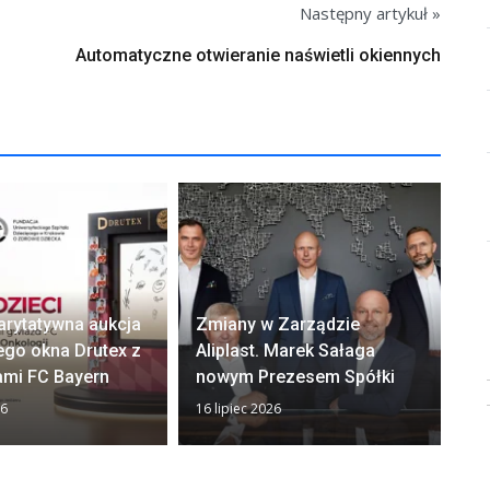
Następny artykuł »
Automatyczne otwieranie naświetli okiennych
arytatywna aukcja
Zmiany w Zarządzie
Ok
ego okna Drutex z
Aliplast. Marek Sałaga
zw
ami FC Bayern
nowym Prezesem Spółki
z
26
16 lipiec 2026
13 