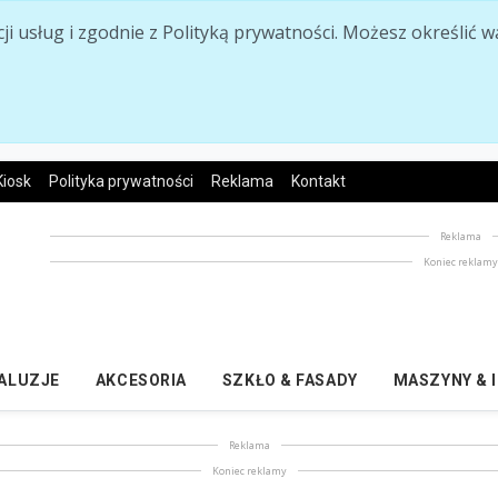
acji usług i zgodnie z Polityką prywatności. Możesz określi
Kiosk
Polityka prywatności
Reklama
Kontakt
Reklama
Koniec reklam
ŻALUZJE
AKCESORIA
SZKŁO & FASADY
MASZYNY & 
Reklama
Koniec reklamy