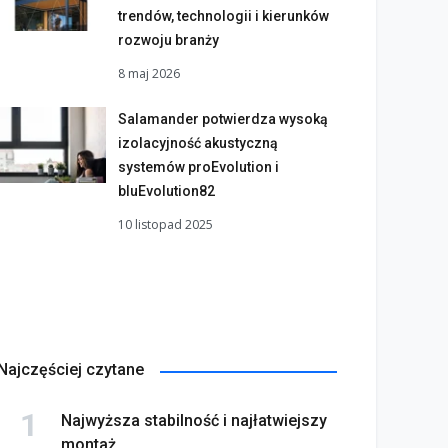
trendów, technologii i kierunków
rozwoju branży
8 maj 2026
Salamander potwierdza wysoką
izolacyjność akustyczną
systemów proEvolution i
bluEvolution82
10 listopad 2025
Najczęściej czytane
Najwyższa stabilność i najłatwiejszy
montaż