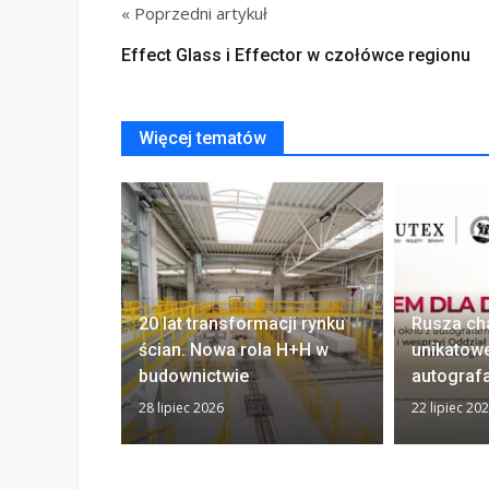
« Poprzedni artykuł
Effect Glass i Effector w czołówce regionu
Więcej tematów
20 lat transformacji rynku
Rusza ch
ścian. Nowa rola H+H w
unikatow
budownictwie
autograf
28 lipiec 2026
22 lipiec 20