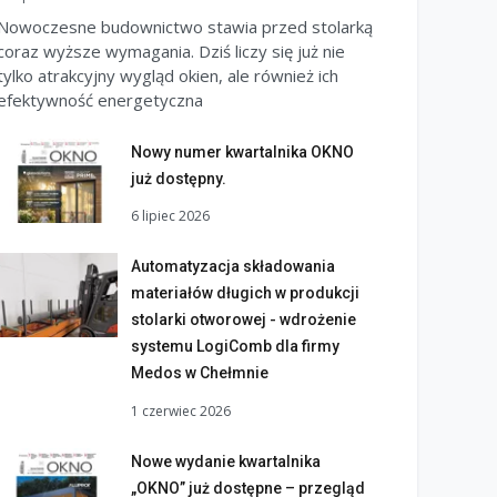
Nowoczesne budownictwo stawia przed stolarką
coraz wyższe wymagania. Dziś liczy się już nie
tylko atrakcyjny wygląd okien, ale również ich
efektywność energetyczna
Nowy numer kwartalnika OKNO
już dostępny.
6 lipiec 2026
Automatyzacja składowania
materiałów długich w produkcji
stolarki otworowej - wdrożenie
systemu LogiComb dla firmy
Medos w Chełmnie
1 czerwiec 2026
Nowe wydanie kwartalnika
„OKNO” już dostępne – przegląd