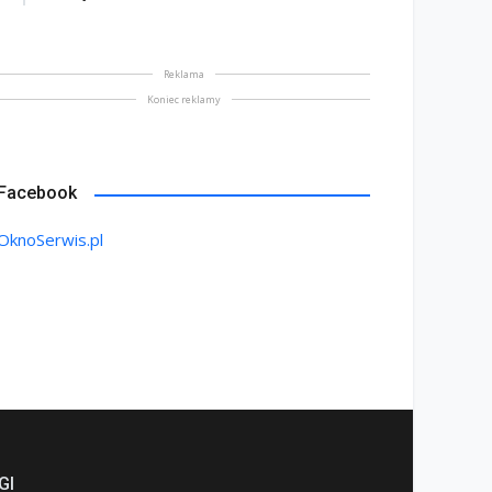
Reklama
Koniec reklamy
Facebook
OknoSerwis.pl
GI