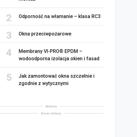
Odporność na włamanie – klasa RC3
Okna przeciwpożarowe
Membrany VI-PRO® EPDM –
wodoodporna izolacja okien i fasad
Jak zamontować okna szczelnie i
zgodnie z wytycznymi
na bez tajemnic. Na co
rócić uwagę przed
Saint-Gobain prezentuje
akupem
nowy film wizerunkowy
Reklama
Koniec reklamy
lipiec 2026
13 lipiec 2026