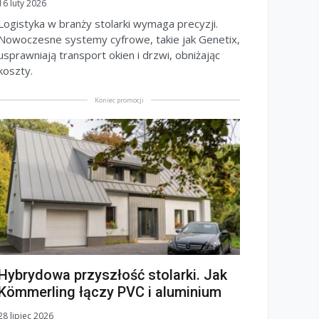
16 luty 2026
Logistyka w branży stolarki wymaga precyzji.
Nowoczesne systemy cyfrowe, takie jak Genetix,
usprawniają transport okien i drzwi, obniżając
koszty.
Koniec promocji
Hybrydowa przyszłość stolarki. Jak
Kömmerling łączy PVC i aluminium
28 lipiec 2026