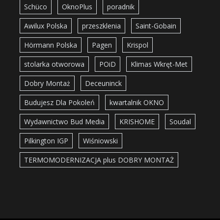
Schüco
OknoPlus
poradnik
Awilux Polska
przeszklenia
Saint-Gobain
Hörmann Polska
Pagen
Krispol
stolarka otworowa
POiD
Klimas Wkręt-Met
Dobry Montaż
Deceuninck
Budujesz Dla Pokoleń
kwartalnik OKNO
Wydawnictwo Bud Media
KRISHOME
Soudal
Pilkington IGP
Wiśniowski
TERMOMODERNIZACJA plus DOBRY MONTAŻ