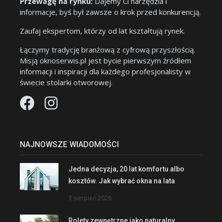
Przewagę na rynku:
Dajemy Ci narzędzia i
informacje, byś był zawsze o krok przed konkurencją.
Zaufaj ekspertom, którzy od lat kształtują rynek.
Łączymy tradycję branżową z cyfrową przyszłością.
Misją oknoserwis.pl jest bycie pierwszym źródłem
informacji i inspiracji dla każdego profesjonalisty w
świecie stolarki otworowej.
NAJNOWSZE WIADOMOŚCI
Jedna decyzja, 20 lat komfortu albo
kosztów. Jak wybrać okna na lata
3 sierpień 2026
Rolety zewnętrzne jako naturalny