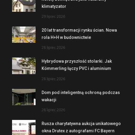
klimatyzator
29 lipiec 2026
20 lat transformacji rynku ścian. Nowa
rola H+H w budownictwie
28 lipiec 2026
Hybrydowa przyszłość stolarki. Jak
Kömmerling łączy PVC i aluminium
28 lipiec 2026
Dom pod inteligentną ochroną podczas
wakacji
28 lipiec 2026
Rusza charytatywna aukcja unikatowego
okna Drutex z autografami FC Bayern