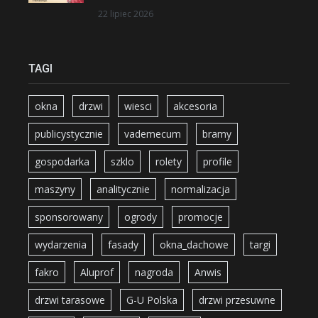
22 lipiec 2026
TAGI
okna
drzwi
wiesci
akcesoria
publicystycznie
vademecum
bramy
gospodarka
szklo
rolety
profile
maszyny
analitycznie
normalizacja
sponsorowany
ogrody
promocje
wydarzenia
fasady
okna_dachowe
targi
fakro
Aluprof
nagroda
Anwis
drzwi tarasowe
G-U Polska
drzwi przesuwne