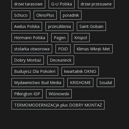
drzwi tarasowe
G-U Polska
drzwi przesuwne
Schüco
OknoPlus
poradnik
Awilux Polska
przeszklenia
Saint-Gobain
Hörmann Polska
Pagen
Krispol
stolarka otworowa
POiD
Klimas Wkręt-Met
Dobry Montaż
Deceuninck
Budujesz Dla Pokoleń
kwartalnik OKNO
Wydawnictwo Bud Media
KRISHOME
Soudal
Pilkington IGP
Wiśniowski
TERMOMODERNIZACJA plus DOBRY MONTAŻ