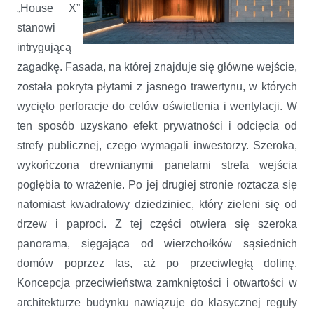
„House X”
stanowi
intrygującą
zagadkę. Fasada, na której znajduje się główne wejście,
została pokryta płytami z jasnego trawertynu, w których
wycięto perforacje do celów oświetlenia i wentylacji. W
ten sposób uzyskano efekt prywatności i odcięcia od
strefy publicznej, czego wymagali inwestorzy. Szeroka,
wykończona drewnianymi panelami strefa wejścia
pogłębia to wrażenie. Po jej drugiej stronie roztacza się
natomiast kwadratowy dziedziniec, który zieleni się od
drzew i paproci. Z tej części otwiera się szeroka
panorama, sięgająca od wierzchołków sąsiednich
domów poprzez las, aż po przeciwległą dolinę.
Koncepcja przeciwieństwa zamkniętości i otwartości w
architekturze budynku nawiązuje do klasycznej reguły