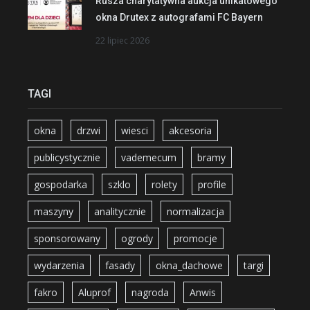
Rusza charytatywna aukcja unikatowego
okna Drutex z autografami FC Bayern
22 lipiec 2026
TAGI
okna
drzwi
wiesci
akcesoria
publicystycznie
vademecum
bramy
gospodarka
szklo
rolety
profile
maszyny
analitycznie
normalizacja
sponsorowany
ogrody
promocje
wydarzenia
fasady
okna_dachowe
targi
fakro
Aluprof
nagroda
Anwis