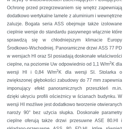
Ochronę przed przegrzewaniem się wnętrz zapewniają
dodatkowo wertykalne lamele z aluminium i wewnętrzne
żaluzje. Bogata seria ASS obejmuje także izolowane
cieplnie wersje do standardu pasywnego włącznie które
sprawdzą się w chłodniejszym klimacie Europy
Środkowo-Wschodniej. Panoramiczne drzwi ASS 77 PD
w wersjach HI oraz SI posiadają doskonałe właściwości
2
cieplne, na poziomie Uw odpowiednio od 1,1 W/m
K dla
2
wersji HI i 0,84 W/m
K dla wersji SI. Stolarka o
zwiększonej głębokości zabudowy do 77 mm zapewnia
imponujący efekt panoramicznych przeszkleń m.in.
dzięki ukryciu profili ościeżnicy w ścianach budynku. W
wersji HI możliwe jest dodatkowo tworzenie otwieranych
naroży 90° bez użycia słupka. Doskonałe parametry
cieplne oferują także drzwi przesuwne ASE 80.HI i
składano-przesuwne ASS 80 FD.HI, które również