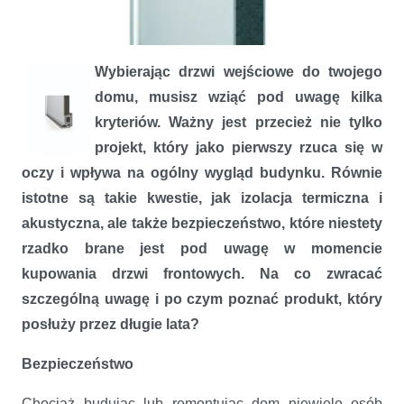
Wybierając drzwi wejściowe do twojego
domu, musisz wziąć pod uwagę kilka
kryteriów. Ważny jest przecież nie tylko
projekt, który jako pierwszy rzuca się w
oczy i wpływa na ogólny wygląd budynku. Równie
istotne są takie kwestie, jak izolacja termiczna i
akustyczna, ale także bezpieczeństwo, które niestety
rzadko brane jest pod uwagę w momencie
kupowania drzwi frontowych. Na co zwracać
szczególną uwagę i po czym poznać produkt, który
Jak wybrać odpowiednie drzwi wejściowe
posłuży przez długie lata?
Bezpieczeństwo
Chociaż budując lub remontując dom niewiele osób