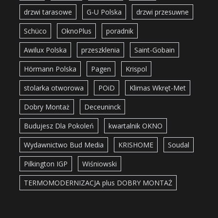
drzwi tarasowe
G-U Polska
drzwi przesuwne
Schüco
OknoPlus
poradnik
Awilux Polska
przeszklenia
Saint-Gobain
Hörmann Polska
Pagen
Krispol
stolarka otworowa
POiD
Klimas Wkręt-Met
Dobry Montaż
Deceuninck
Budujesz Dla Pokoleń
kwartalnik OKNO
Wydawnictwo Bud Media
KRISHOME
Soudal
Pilkington IGP
Wiśniowski
TERMOMODERNIZACJA plus DOBRY MONTAŻ