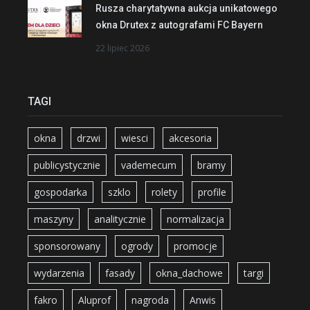
Rusza charytatywna aukcja unikatowego
okna Drutex z autografami FC Bayern
22 lipiec 2026
TAGI
okna
drzwi
wiesci
akcesoria
publicystycznie
vademecum
bramy
gospodarka
szklo
rolety
profile
maszyny
analitycznie
normalizacja
sponsorowany
ogrody
promocje
wydarzenia
fasady
okna_dachowe
targi
fakro
Aluprof
nagroda
Anwis