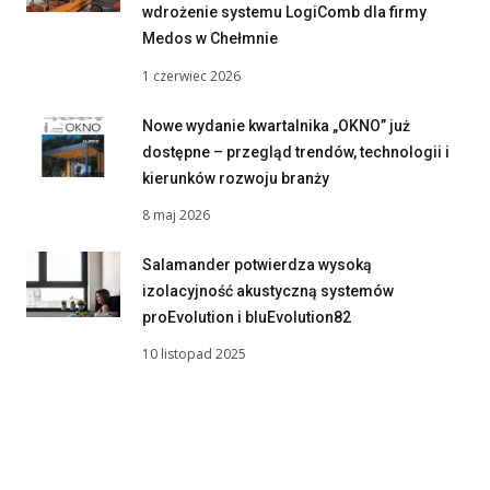
wdrożenie systemu LogiComb dla firmy
Medos w Chełmnie
1 czerwiec 2026
Nowe wydanie kwartalnika „OKNO” już
dostępne – przegląd trendów, technologii i
kierunków rozwoju branży
8 maj 2026
Salamander potwierdza wysoką
izolacyjność akustyczną systemów
proEvolution i bluEvolution82
10 listopad 2025