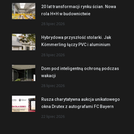
20 lat transformacji rynku ścian. Nowa
rola H+H w budownictwie
28 lipiec 2026
Hybrydowa przyszłość stolarki. Jak
Kömmerling łączy PVC i aluminium
28 lipiec 2026
Dom pod inteligentną ochroną podczas
wakacji
28 lipiec 2026
Rusza charytatywna aukcja unikatowego
okna Drutex z autografami FC Bayern
22 lipiec 2026