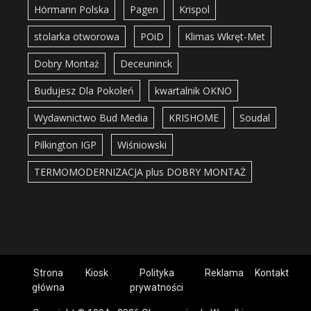
Hörmann Polska
Pagen
Krispol
stolarka otworowa
POiD
Klimas Wkręt-Met
Dobry Montaż
Deceuninck
Budujesz Dla Pokoleń
kwartalnik OKNO
Wydawnictwo Bud Media
KRISHOME
Soudal
Pilkington IGP
Wiśniowski
TERMOMODERNIZACJA plus DOBRY MONTAŻ
Strona
Kiosk
Polityka
Reklama
Kontakt
główna
prywatności