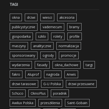
TAGI
okna
drzwi
wiesci
akcesoria
publicystycznie
vademecum
bramy
gospodarka
szklo
rolety
profile
maszyny
analitycznie
normalizacja
sponsorowany
ogrody
promocje
wydarzenia
fasady
okna_dachowe
targi
fakro
Aluprof
nagroda
Anwis
drzwi tarasowe
G-U Polska
drzwi przesuwne
Schüco
OknoPlus
poradnik
Awilux Polska
przeszklenia
Saint-Gobain