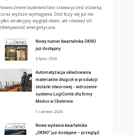
Nowoczesne budownictwo stawia przed stolarką
coraz wyższe wymagania. Dziś liczy się już nie
tylko atrakcyjny wygląd okien, ale również ich
efektywność energetyczna
Nowy numer kwartalnika OKNO
już dostępny.
6 lipiec 2026
Automatyzacja składowania
materiałów długich w produkcji
stolarki otworowej - wdrożenie
systemu LogiComb dla firmy
Medos w Chełmnie
1 czerwiec 2026
Nowe wydanie kwartalnika
„OKNO” już dostępne – przegląd