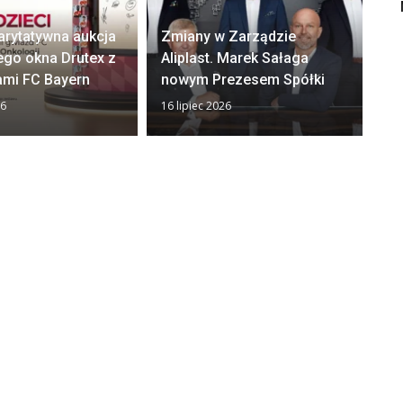
arytatywna aukcja
Zmiany w Zarządzie
Ok
ego okna Drutex z
Aliplast. Marek Sałaga
zw
ami FC Bayern
nowym Prezesem Spółki
z
26
16 lipiec 2026
13 