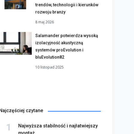
trendów, technologii i kierunków
rozwoju branży
8 maj 2026
Salamander potwierdza wysoką
izolacyjność akustyczną
systemów proEvolution i
bluEvolution82
10 listopad 2025
Najczęściej czytane
Najwyższa stabilność i najłatwiejszy
montaż