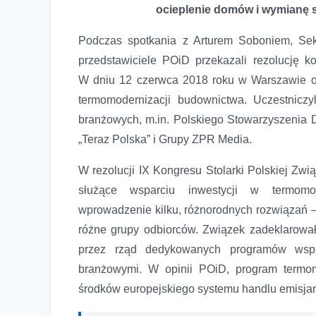
ocieplenie domów i wymianę 
Podczas spotkania z Arturem Soboniem, Sekr
przedstawiciele POiD przekazali rezolucję k
W dniu 12 czerwca 2018 roku w Warszawie od
termomodernizacji budownictwa. Uczestniczy
branżowych, m.in. Polskiego Stowarzyszenia De
„Teraz Polska” i Grupy ZPR Media.
W rezolucji IX Kongresu Stolarki Polskiej Zwi
służące wsparciu inwestycji w termomod
wprowadzenie kilku, różnorodnych rozwiązań – 
różne grupy odbiorców. Związek zadeklarował
przez rząd dedykowanych programów wspie
Wsparcie dla termomodernizacji budownictwa coraz bliżej
branżowymi. W opinii POiD, program termo
środków europejskiego systemu handlu emisj