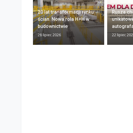
20 lat transformacji rynku
Rusza ch
ścian. Nowa rola H+H w
unikatow
budownictwie
autograf
28 lipiec 2026
22 lipiec 20