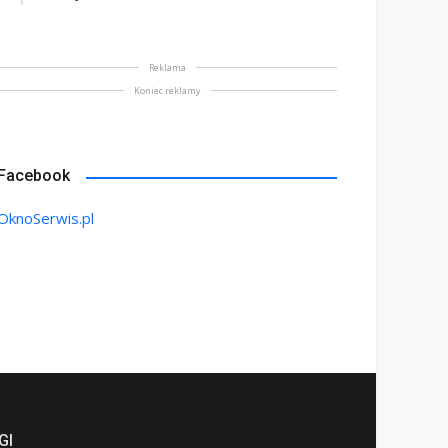
Reklama
Koniec reklamy
Facebook
OknoSerwis.pl
GI