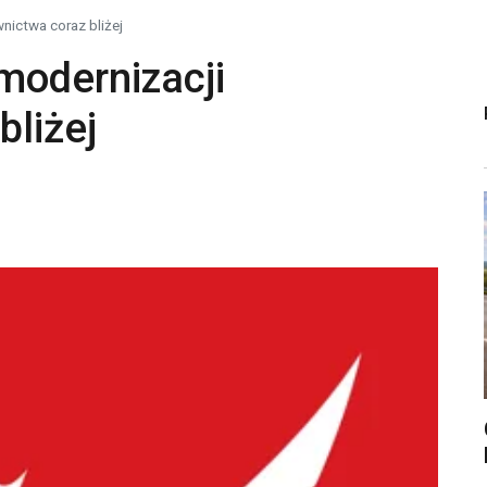
nictwa coraz bliżej
modernizacji
liżej