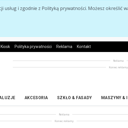
acji usług i zgodnie z Polityką prywatności. Możesz określi
Kiosk
Polityka prywatności
Reklama
Kontakt
Reklama
Koniec reklam
ŻALUZJE
AKCESORIA
SZKŁO & FASADY
MASZYNY & 
Reklama
Koniec reklamy