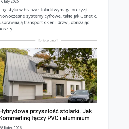
16 luty 2026
Logistyka w branży stolarki wymaga precyzji.
Nowoczesne systemy cyfrowe, takie jak Genetix,
usprawniają transport okien i drzwi, obniżając
koszty.
Koniec promocji
Hybrydowa przyszłość stolarki. Jak
Kömmerling łączy PVC i aluminium
28 lipiec 2026