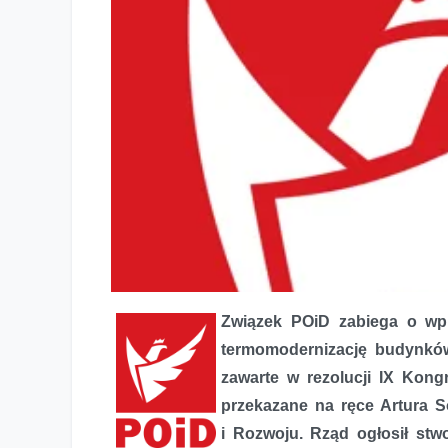
Związek POiD zabiega o wp
termomodernizację budynków
zawarte w rezolucji IX Kongr
przekazane na ręce Artura So
i Rozwoju. Rząd ogłosił stw