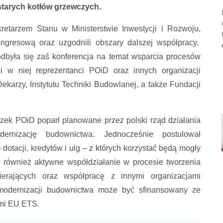
starych kotłów grzewczych.
etarzem Stanu w Ministerstwie Inwestycji i Rozwoju,
ongresową oraz uzgodnili obszary dalszej współpracy.
była się zaś konferencja na temat wsparcia procesów
li w niej reprezentanci POiD oraz innych organizacji
karzy, Instytutu Techniki Budowlanej, a także Fundacji
ązek POiD poparł planowane przez polski rząd działania
ernizację budownictwa. Jednocześnie postulował
dotacji, kredytów i ulg – z których korzystać będą mogły
 również aktywne współdziałanie w procesie tworzenia
rających oraz współpracę z innymi organizacjami
modernizacji budownictwa może być sfinansowany ze
ami EU ETS.