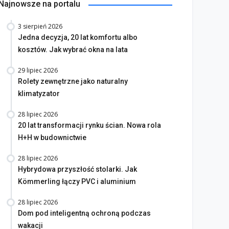
Najnowsze na portalu
na bez tajemnic. Na co
3 sierpień 2026
rócić uwagę przed
Saint-Gobain prezentuje
Jedna decyzja, 20 lat komfortu albo
akupem
nowy film wizerunkowy
kosztów. Jak wybrać okna na lata
lipiec 2026
13 lipiec 2026
29 lipiec 2026
Rolety zewnętrzne jako naturalny
klimatyzator
28 lipiec 2026
20 lat transformacji rynku ścian. Nowa rola
H+H w budownictwie
28 lipiec 2026
Hybrydowa przyszłość stolarki. Jak
Kömmerling łączy PVC i aluminium
28 lipiec 2026
Dom pod inteligentną ochroną podczas
wakacji