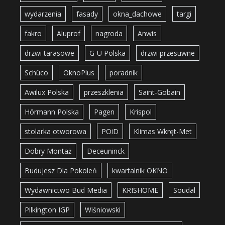
wydarzenia
fasady
okna_dachowe
targi
fakro
Aluprof
nagroda
Anwis
drzwi tarasowe
G-U Polska
drzwi przesuwne
Schüco
OknoPlus
poradnik
Awilux Polska
przeszklenia
Saint-Gobain
Hörmann Polska
Pagen
Krispol
stolarka otworowa
POiD
Klimas Wkręt-Met
Dobry Montaż
Deceuninck
Budujesz Dla Pokoleń
kwartalnik OKNO
Wydawnictwo Bud Media
KRISHOME
Soudal
Pilkington IGP
Wiśniowski