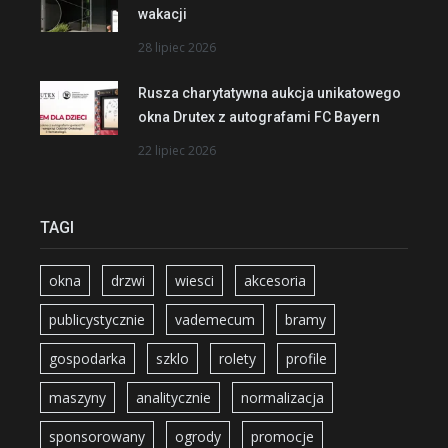
wakacji
28 lipiec 2026
Rusza charytatywna aukcja unikatowego
okna Drutex z autografami FC Bayern
22 lipiec 2026
TAGI
okna
drzwi
wiesci
akcesoria
publicystycznie
vademecum
bramy
gospodarka
szklo
rolety
profile
maszyny
analitycznie
normalizacja
sponsorowany
ogrody
promocje