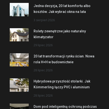
Jedna decyzja, 20 lat komfortu albo
kosztów. Jak wybrać okna na lata
3 sierpień 2026
Rolety zewnętrzne jako naturalny
klimatyzator
29 lipiec 2026
20 lat transformacji rynku ścian. Nowa
rola H+H w budownictwie
28 lipiec 2026
Hybrydowa przyszłość stolarki. Jak
Kömmerling łączy PVC i aluminium
28 lipiec 2026
Dom pod inteligentną ochroną podczas