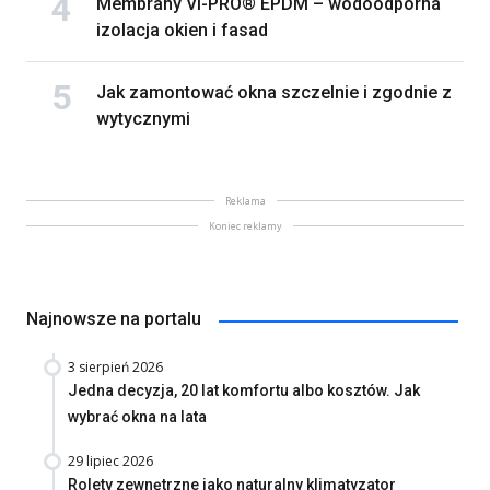
Membrany VI-PRO® EPDM – wodoodporna
izolacja okien i fasad
Jak zamontować okna szczelnie i zgodnie z
wytycznymi
Reklama
Koniec reklamy
Najnowsze na portalu
3 sierpień 2026
Jedna decyzja, 20 lat komfortu albo kosztów. Jak
wybrać okna na lata
29 lipiec 2026
Rolety zewnętrzne jako naturalny klimatyzator