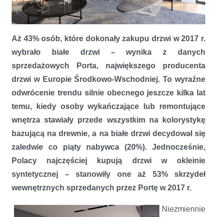
Blisko co drugi Polak decyduje się na białe drzwi
Aż 43% osób, które dokonały zakupu drzwi w 2017 r.
wybrało białe drzwi – wynika z danych
sprzedażowych Porta, największego producenta
drzwi w Europie Środkowo-Wschodniej. To wyraźne
odwrócenie trendu silnie obecnego jeszcze kilka lat
temu, kiedy osoby wykańczające lub remontujące
wnętrza stawiały przede wszystkim na kolorystykę
bazującą na drewnie, a na białe drzwi decydował się
zaledwie co piąty nabywca (20%). Jednocześnie,
Polacy najczęściej kupują drzwi w okleinie
syntetycznej – stanowiły one aż 53% skrzydeł
wewnętrznych sprzedanych przez Portę w 2017 r.
Niezmiennie