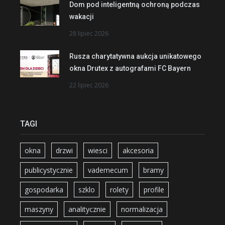
Dom pod inteligentną ochroną podczas
wakacji
28 lipiec 2026
Rusza charytatywna aukcja unikatowego
okna Drutex z autografami FC Bayern
22 lipiec 2026
TAGI
okna
drzwi
wiesci
akcesoria
publicystycznie
vademecum
bramy
gospodarka
szklo
rolety
profile
maszyny
analitycznie
normalizacja