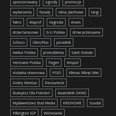
sponsorowany
ogrody
promocje
wydarzenia
fasady
okna_dachowe
targi
fakro
Aluprof
nagroda
Anwis
drzwi tarasowe
G-U Polska
drzwi przesuwne
Schüco
OknoPlus
poradnik
Awilux Polska
przeszklenia
Saint-Gobain
Hörmann Polska
Pagen
Krispol
stolarka otworowa
POiD
Klimas Wkręt-Met
Dobry Montaż
Deceuninck
Budujesz Dla Pokoleń
kwartalnik OKNO
Wydawnictwo Bud Media
KRISHOME
Soudal
Pilkington IGP
Wiśniowski