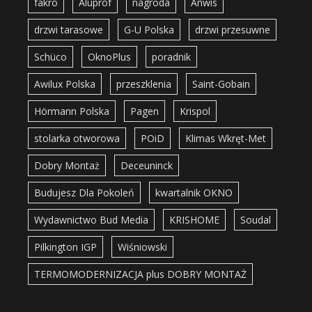
fakro
Aluprof
nagroda
Anwis
drzwi tarasowe
G-U Polska
drzwi przesuwne
Schüco
OknoPlus
poradnik
Awilux Polska
przeszklenia
Saint-Gobain
Hörmann Polska
Pagen
Krispol
stolarka otworowa
POiD
Klimas Wkręt-Met
Dobry Montaż
Deceuninck
Budujesz Dla Pokoleń
kwartalnik OKNO
Wydawnictwo Bud Media
KRISHOME
Soudal
Pilkington IGP
Wiśniowski
TERMOMODERNIZACJA plus DOBRY MONTAŻ