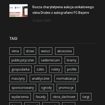
Rusza charytatywna aukcja unikatowego
okna Drutex z autografami FC Bayern
22 lipiec 2026
TAGI
okna
drzwi
wiesci
akcesoria
publicystycznie
vademecum
bramy
gospodarka
szklo
rolety
profile
maszyny
analitycznie
normalizacja
sponsorowany
ogrody
promocje
wydarzenia
fasady
okna_dachowe
targi