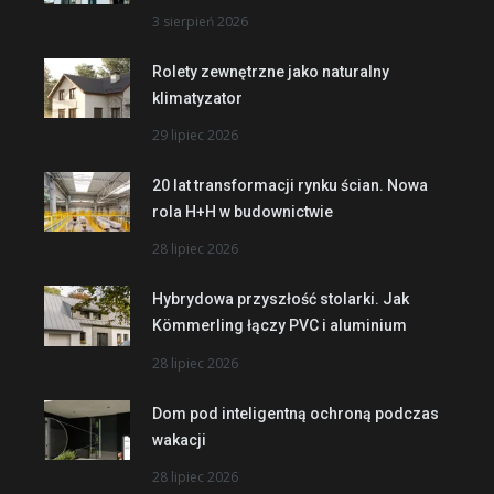
3 sierpień 2026
Rolety zewnętrzne jako naturalny
klimatyzator
29 lipiec 2026
20 lat transformacji rynku ścian. Nowa
rola H+H w budownictwie
28 lipiec 2026
Hybrydowa przyszłość stolarki. Jak
Kömmerling łączy PVC i aluminium
28 lipiec 2026
Dom pod inteligentną ochroną podczas
wakacji
28 lipiec 2026