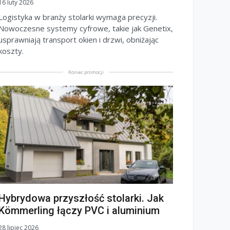
16 luty 2026
Logistyka w branży stolarki wymaga precyzji.
Nowoczesne systemy cyfrowe, takie jak Genetix,
usprawniają transport okien i drzwi, obniżając
koszty.
Koniec promocji
Hybrydowa przyszłość stolarki. Jak
Kömmerling łączy PVC i aluminium
28 lipiec 2026