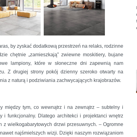
aras, by zyskać dodatkową przestrzeń na relaks, rodzinne
dzie chętnie „zamieszkają” zwiewne moskitiery, bujane
rojowe lampiony, które w słoneczne dni zapewnią nam
. Z drugiej strony pokój dzienny szeroko otwarty na
nia z naturą i podziwiania zachwycających krajobrazów.
cy między tym, co wewnątrz i na zewnątrz – subtelny i
 i funkcjonalny. Dlatego architekci i projektanci wnętrz
ach z wielkogabarytowych drzwi przesuwnych. – Ogromne
 nawet najśmielszych wizji. Dzięki naszym rozwiązaniom