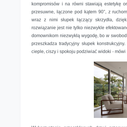
kompromisów i na równi stawiają estetykę o
przesuwne, łączone pod kątem 90°, z rucho
wraz z nimi słupek łączący skrzydła, dzię
rozwiązanie jest nie tylko niezwykle efektow
domownikom niezwykłą wygodę, bo w swobodn
przeszkadza tradycyjny słupek konstrukcyjny
cieple, ciszy i spokoju podziwiać widoki - mów