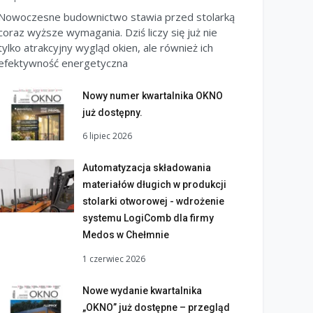
Nowoczesne budownictwo stawia przed stolarką
coraz wyższe wymagania. Dziś liczy się już nie
tylko atrakcyjny wygląd okien, ale również ich
efektywność energetyczna
Nowy numer kwartalnika OKNO
już dostępny.
6 lipiec 2026
Automatyzacja składowania
materiałów długich w produkcji
stolarki otworowej - wdrożenie
systemu LogiComb dla firmy
Medos w Chełmnie
1 czerwiec 2026
Nowe wydanie kwartalnika
„OKNO” już dostępne – przegląd