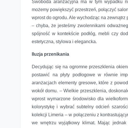
Swoboda aranżacyjna ma w tym wypadku nie
możemy powiększyć przestrzeń, połączyć salon
wprost do ogrodu. Ale wychodząc na zewnątrz
– chyba, że jesteśmy zwolennikami odważnego
spójność w kontekście podłóg, mebli czy doda
estetyczna, stylowa i elegancka.
Iluzja przenikania
Decydując się na ogromne przeszklenia okienn
postawić na płyty podłogowe w równie imp
aranżacjach elementy gresowe, które z powo
wokół domu. – Wielkie przeszklenia, doskonal
wprost wymarzone środowisko dla wielkofor
kolorystykę i wybrać subtelny odcień szarośc
kolekcji Limeria – w połączeniu z kontrastując
we wnętrzu wyjątkowy klimat. Mając jednak 