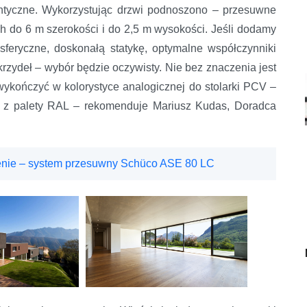
antyczne. Wykorzystując drzwi podnoszono – przesuwne
 do 6 m szerokości i do 2,5 m wysokości. Jeśli dodamy
feryczne, doskonałą statykę, optymalne współczynniki
rzydeł – wybór będzie oczywisty. Nie bez znaczenia jest
wykończyć w kolorystyce analogicznej do stolarki PCV –
ch z palety RAL – rekomenduje Mariusz Kudas, Doradca
cenie – system przesuwny Schüco ASE 80 LC