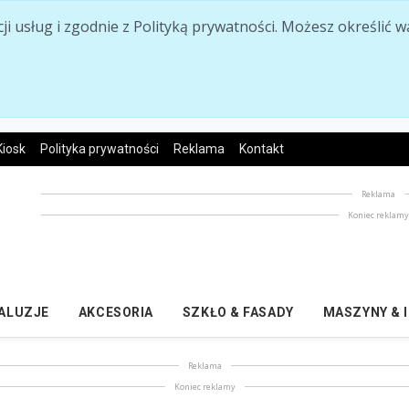
acji usług i zgodnie z Polityką prywatności. Możesz określi
Kiosk
Polityka prywatności
Reklama
Kontakt
Reklama
Koniec reklam
ŻALUZJE
AKCESORIA
SZKŁO & FASADY
MASZYNY & 
Reklama
Koniec reklamy