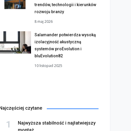
trendów, technologii i kierunków
rozwoju branży
8 maj 2026
Salamander potwierdza wysoką
izolacyjność akustyczną
systemów proEvolution i
bluEvolution82
10 listopad 2025
Najczęściej czytane
Najwyższa stabilność i najłatwiejszy
montaż