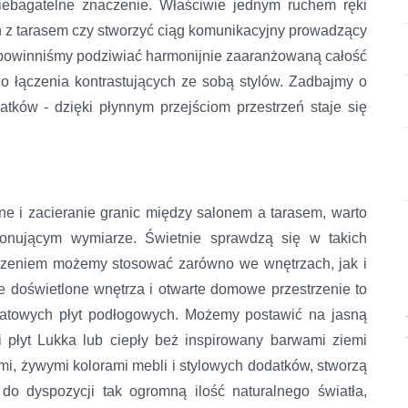
bagatelne znaczenie. Właściwie jednym ruchem ręki
 z tarasem czy stworzyć ciąg komunikacyjny prowadzący
 powinniśmy podziwiać harmonijnie zaaranżowaną całość
 łączenia kontrastujących ze sobą stylów. Zadbajmy o
tków - dzięki płynnym przejściom przestrzeń staje się
e i zacieranie granic między salonem a tarasem, warto
onującym wymiarze. Świetnie sprawdzą się w takich
dzeniem możemy stosować zarówno we wnętrzach, jak i
e doświetlone wnętrza i otwarte domowe przestrzenie to
matowych płyt podłogowych. Możemy postawić na jasną
i płyt Lukka lub ciepły beż inspirowany barwami ziemi
ymi, żywymi kolorami mebli i stylowych dodatków, stworzą
do dyspozycji tak ogromną ilość naturalnego światła,