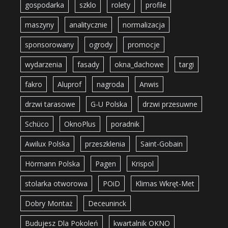
gospodarka
szklo
rolety
profile
maszyny
analitycznie
normalizacja
sponsorowany
ogrody
promocje
wydarzenia
fasady
okna_dachowe
targi
fakro
Aluprof
nagroda
Anwis
drzwi tarasowe
G-U Polska
drzwi przesuwne
Schüco
OknoPlus
poradnik
Awilux Polska
przeszklenia
Saint-Gobain
Hörmann Polska
Pagen
Krispol
stolarka otworowa
POiD
Klimas Wkręt-Met
Dobry Montaż
Deceuninck
Budujesz Dla Pokoleń
kwartalnik OKNO