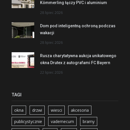
Kömmerling łączy PVC i aluminium
28 lipiec 2026
Dom pod inteligentną ochroną podczas
wakacji
28 lipiec 2026
Rusza charytatywna aukcja unikatowego
okna Drutex z autografami FC Bayern
22 lipiec 2026
TAGI
okna
drzwi
wiesci
akcesoria
publicystycznie
vademecum
bramy