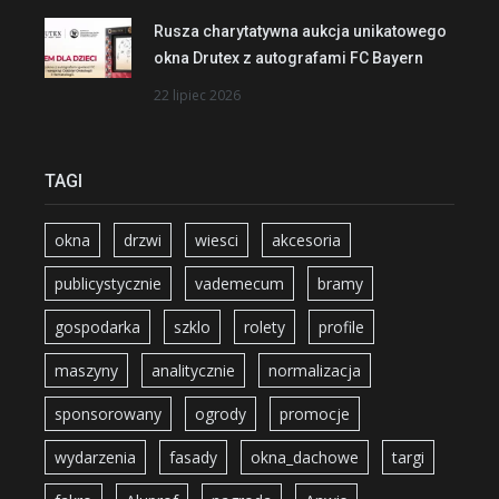
Rusza charytatywna aukcja unikatowego
okna Drutex z autografami FC Bayern
22 lipiec 2026
TAGI
okna
drzwi
wiesci
akcesoria
publicystycznie
vademecum
bramy
gospodarka
szklo
rolety
profile
maszyny
analitycznie
normalizacja
sponsorowany
ogrody
promocje
wydarzenia
fasady
okna_dachowe
targi