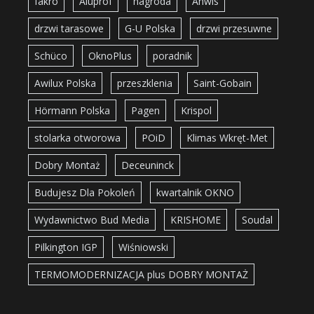
fakro
Aluprof
nagroda
Anwis
drzwi tarasowe
G-U Polska
drzwi przesuwne
Schüco
OknoPlus
poradnik
Awilux Polska
przeszklenia
Saint-Gobain
Hörmann Polska
Pagen
Krispol
stolarka otworowa
POiD
Klimas Wkręt-Met
Dobry Montaż
Deceuninck
Budujesz Dla Pokoleń
kwartalnik OKNO
Wydawnictwo Bud Media
KRISHOME
Soudal
Pilkington IGP
Wiśniowski
TERMOMODERNIZACJA plus DOBRY MONTAŻ