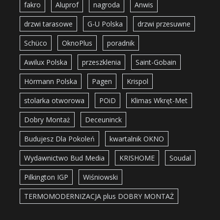
fakro
Aluprof
nagroda
Anwis
drzwi tarasowe
G-U Polska
drzwi przesuwne
Schüco
OknoPlus
poradnik
Awilux Polska
przeszklenia
Saint-Gobain
Hörmann Polska
Pagen
Krispol
stolarka otworowa
POiD
Klimas Wkręt-Met
Dobry Montaż
Deceuninck
Budujesz Dla Pokoleń
kwartalnik OKNO
Wydawnictwo Bud Media
KRISHOME
Soudal
Pilkington IGP
Wiśniowski
TERMOMODERNIZACJA plus DOBRY MONTAŻ