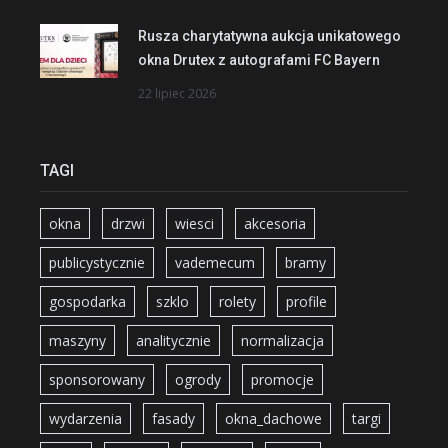
Rusza charytatywna aukcja unikatowego
okna Drutex z autografami FC Bayern
22 lipiec 2026
TAGI
okna
drzwi
wiesci
akcesoria
publicystycznie
vademecum
bramy
gospodarka
szklo
rolety
profile
maszyny
analitycznie
normalizacja
sponsorowany
ogrody
promocje
wydarzenia
fasady
okna_dachowe
targi