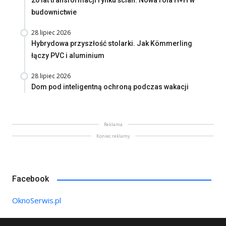
20 lat transformacji rynku ścian. Nowa rola H+H w
budownictwie
28 lipiec 2026
Hybrydowa przyszłość stolarki. Jak Kömmerling
łączy PVC i aluminium
28 lipiec 2026
Dom pod inteligentną ochroną podczas wakacji
Reklama
Koniec reklamy
Facebook
OknoSerwis.pl