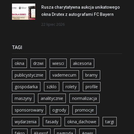
Rusza charytatywna aukcja unikatowego
okna Drutex z autografami FC Bayern
22 lipiec 2026
TAGI
okna
drzwi
wiesci
akcesoria
publicystycznie
vademecum
bramy
gospodarka
szklo
rolety
profile
maszyny
analitycznie
normalizacja
sponsorowany
ogrody
promocje
wydarzenia
fasady
okna_dachowe
targi
fakro
Aluprof
nagroda
Anwis