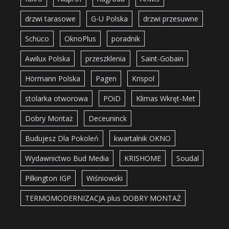
drzwi tarasowe
G-U Polska
drzwi przesuwne
Schüco
OknoPlus
poradnik
Awilux Polska
przeszklenia
Saint-Gobain
Hörmann Polska
Pagen
Krispol
stolarka otworowa
POiD
Klimas Wkręt-Met
Dobry Montaż
Deceuninck
Budujesz Dla Pokoleń
kwartalnik OKNO
Wydawnictwo Bud Media
KRISHOME
Soudal
Pilkington IGP
Wiśniowski
TERMOMODERNIZACJA plus DOBRY MONTAŻ