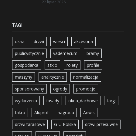
22 lipiec 2026
TAGI
okna
drzwi
wiesci
akcesoria
publicystycznie
vademecum
bramy
gospodarka
szklo
rolety
profile
maszyny
analitycznie
normalizacja
sponsorowany
ogrody
promocje
wydarzenia
fasady
okna_dachowe
targi
fakro
Aluprof
nagroda
Anwis
drzwi tarasowe
G-U Polska
drzwi przesuwne