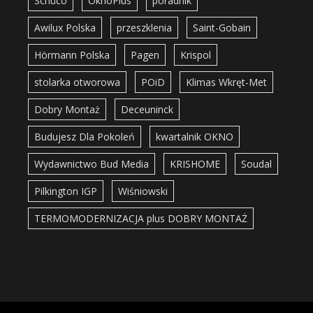
Schüco
OknoPlus
poradnik
Awilux Polska
przeszklenia
Saint-Gobain
Hörmann Polska
Pagen
Krispol
stolarka otworowa
POiD
Klimas Wkręt-Met
Dobry Montaż
Deceuninck
Budujesz Dla Pokoleń
kwartalnik OKNO
Wydawnictwo Bud Media
KRISHOME
Soudal
Pilkington IGP
Wiśniowski
TERMOMODERNIZACJA plus DOBRY MONTAŻ