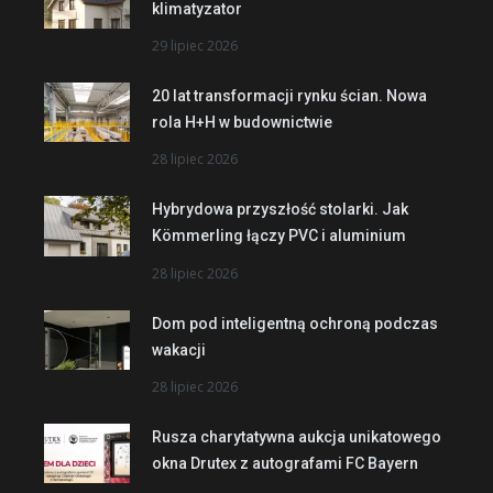
klimatyzator
29 lipiec 2026
20 lat transformacji rynku ścian. Nowa
rola H+H w budownictwie
28 lipiec 2026
Hybrydowa przyszłość stolarki. Jak
Kömmerling łączy PVC i aluminium
28 lipiec 2026
Dom pod inteligentną ochroną podczas
wakacji
28 lipiec 2026
Rusza charytatywna aukcja unikatowego
okna Drutex z autografami FC Bayern