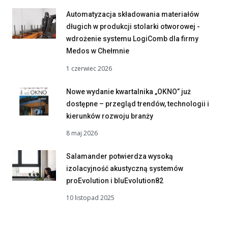
Automatyzacja składowania materiałów
długich w produkcji stolarki otworowej -
wdrożenie systemu LogiComb dla firmy
Medos w Chełmnie
1 czerwiec 2026
Nowe wydanie kwartalnika „OKNO” już
dostępne – przegląd trendów, technologii i
kierunków rozwoju branży
8 maj 2026
Salamander potwierdza wysoką
izolacyjność akustyczną systemów
proEvolution i bluEvolution82
10 listopad 2025