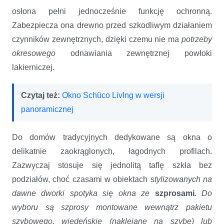
osłona pełni jednocześnie funkcję ochronną.
Zabezpiecza ona drewno przed szkodliwym działaniem
czynników zewnętrznych, dzięki czemu nie ma
potrzeby
okresowego
odnawiania zewnętrznej powłoki
lakierniczej.
Czytaj też:
Okno Schüco LivIng w wersji
panoramicznej
Do domów tradycyjnych dedykowane są okna o
delikatnie zaokrąglonych, łagodnych profilach.
Zazwyczaj stosuje się jednolitą taflę szkła bez
podziałów, choć czasami w obiektach s
tylizowanych na
dawne dworki spotyka się okna ze
szprosami
.
Do
wyboru są szprosy montowane wewnątrz pakietu
szybowego, wiedeńskie (naklejane na szybę)
lub