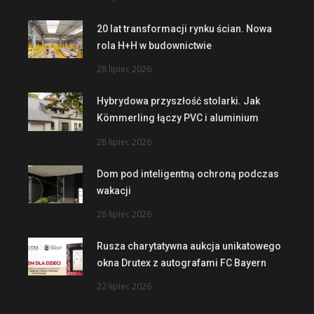
20 lat transformacji rynku ścian. Nowa
rola H+H w budownictwie
28 lipiec 2026
Hybrydowa przyszłość stolarki. Jak
Kömmerling łączy PVC i aluminium
28 lipiec 2026
Dom pod inteligentną ochroną podczas
wakacji
28 lipiec 2026
Rusza charytatywna aukcja unikatowego
okna Drutex z autografami FC Bayern
22 lipiec 2026