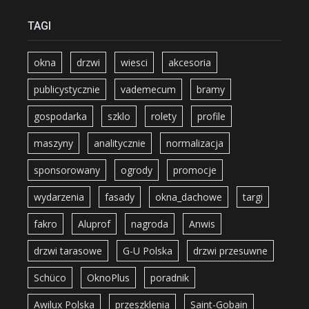
TAGI
okna
drzwi
wiesci
akcesoria
publicystycznie
vademecum
bramy
gospodarka
szklo
rolety
profile
maszyny
analitycznie
normalizacja
sponsorowany
ogrody
promocje
wydarzenia
fasady
okna_dachowe
targi
fakro
Aluprof
nagroda
Anwis
drzwi tarasowe
G-U Polska
drzwi przesuwne
Schüco
OknoPlus
poradnik
Awilux Polska
przeszklenia
Saint-Gobain