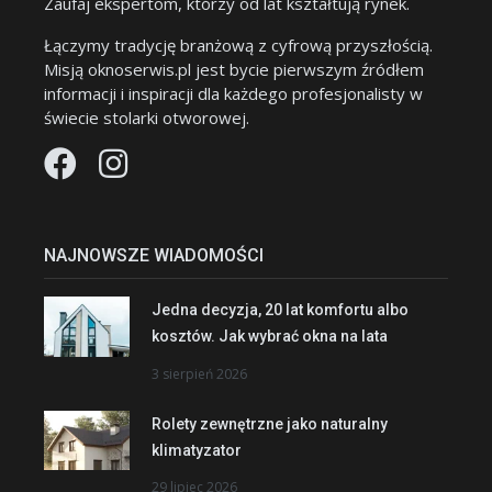
Zaufaj ekspertom, którzy od lat kształtują rynek.
Łączymy tradycję branżową z cyfrową przyszłością.
Misją oknoserwis.pl jest bycie pierwszym źródłem
informacji i inspiracji dla każdego profesjonalisty w
świecie stolarki otworowej.
NAJNOWSZE WIADOMOŚCI
Jedna decyzja, 20 lat komfortu albo
kosztów. Jak wybrać okna na lata
3 sierpień 2026
Rolety zewnętrzne jako naturalny
klimatyzator
29 lipiec 2026