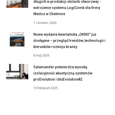
długich w produkcji stolarki otworowej -
wdrożenie systemu LogiComb dla firmy
Medos w Chełmnie
1 czerwiec 2026
Nowe wydanie kwartalnika „OKNO” już
dostępne – przegląd trendów, technologii i
kierunków rozwoju branży
8 maj 2026
Salamander potwierdza wysoką
izolacyjność akustyczną systemów
proEvolution i bluEvolution82
10 listopad 2025