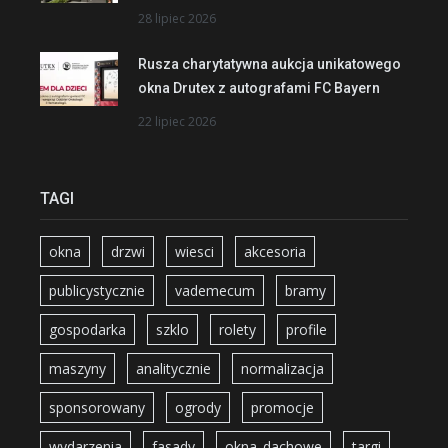
28 lipiec 2026
Rusza charytatywna aukcja unikatowego
okna Drutex z autografami FC Bayern
22 lipiec 2026
TAGI
okna
drzwi
wiesci
akcesoria
publicystycznie
vademecum
bramy
gospodarka
szklo
rolety
profile
maszyny
analitycznie
normalizacja
sponsorowany
ogrody
promocje
wydarzenia
fasady
okna_dachowe
targi