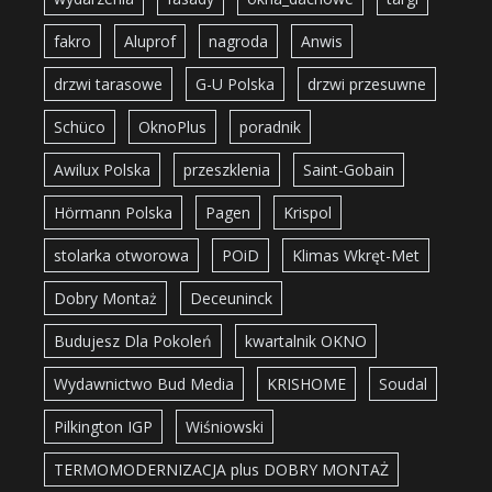
fakro
Aluprof
nagroda
Anwis
drzwi tarasowe
G-U Polska
drzwi przesuwne
Schüco
OknoPlus
poradnik
Awilux Polska
przeszklenia
Saint-Gobain
Hörmann Polska
Pagen
Krispol
stolarka otworowa
POiD
Klimas Wkręt-Met
Dobry Montaż
Deceuninck
Budujesz Dla Pokoleń
kwartalnik OKNO
Wydawnictwo Bud Media
KRISHOME
Soudal
Pilkington IGP
Wiśniowski
TERMOMODERNIZACJA plus DOBRY MONTAŻ