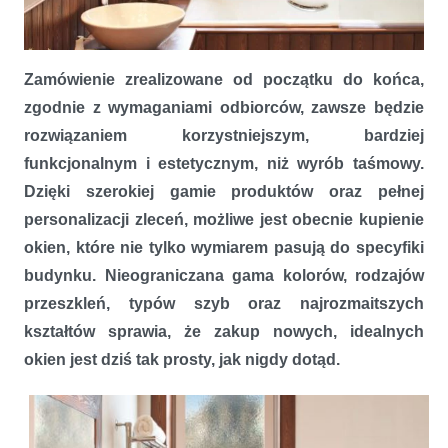
Kreacje okienne na miarę – kształty, kolory i przeszklenia
Zamówienie zrealizowane od początku do końca,
zgodnie z wymaganiami odbiorców, zawsze będzie
rozwiązaniem korzystniejszym, bardziej
funkcjonalnym i estetycznym, niż wyrób taśmowy.
Dzięki szerokiej gamie produktów oraz pełnej
personalizacji zleceń, możliwe jest obecnie kupienie
okien, które nie tylko wymiarem pasują do specyfiki
budynku. Nieograniczana gama kolorów, rodzajów
przeszkleń, typów szyb oraz najrozmaitszych
kształtów sprawia, że zakup nowych, idealnych
okien jest dziś tak prosty, jak nigdy dotąd.