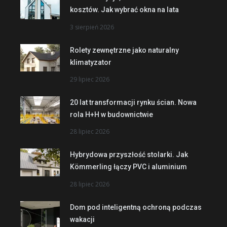
kosztów. Jak wybrać okna na lata
3 sierpień 2026
Rolety zewnętrzne jako naturalny
klimatyzator
29 lipiec 2026
20 lat transformacji rynku ścian. Nowa
rola H+H w budownictwie
28 lipiec 2026
Hybrydowa przyszłość stolarki. Jak
Kömmerling łączy PVC i aluminium
28 lipiec 2026
Dom pod inteligentną ochroną podczas
wakacji