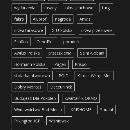
wydarzenia
fasady
okna_dachowe
targi
fakro
Aluprof
nagroda
Anwis
drzwi tarasowe
G-U Polska
drzwi przesuwne
Schüco
OknoPlus
poradnik
Awilux Polska
przeszklenia
Saint-Gobain
Hörmann Polska
Pagen
Krispol
stolarka otworowa
POiD
Klimas Wkręt-Met
Dobry Montaż
Deceuninck
Budujesz Dla Pokoleń
kwartalnik OKNO
Wydawnictwo Bud Media
KRISHOME
Soudal
Pilkington IGP
Wiśniowski