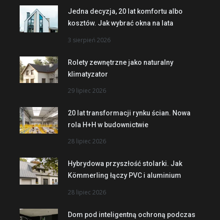
Jedna decyzja, 20 lat komfortu albo
kosztów. Jak wybrać okna na lata
3 sierpień 2026
Rolety zewnętrzne jako naturalny
klimatyzator
29 lipiec 2026
20 lat transformacji rynku ścian. Nowa
rola H+H w budownictwie
28 lipiec 2026
Hybrydowa przyszłość stolarki. Jak
Kömmerling łączy PVC i aluminium
28 lipiec 2026
Dom pod inteligentną ochroną podczas