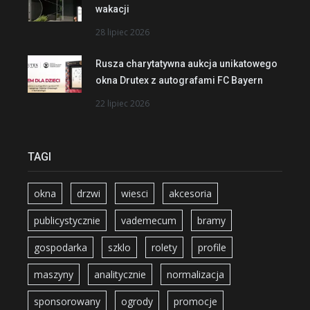
wakacji
28 lipiec 2026
Rusza charytatywna aukcja unikatowego
okna Drutex z autografami FC Bayern
22 lipiec 2026
TAGI
okna
drzwi
wiesci
akcesoria
publicystycznie
vademecum
bramy
gospodarka
szklo
rolety
profile
maszyny
analitycznie
normalizacja
sponsorowany
ogrody
promocje