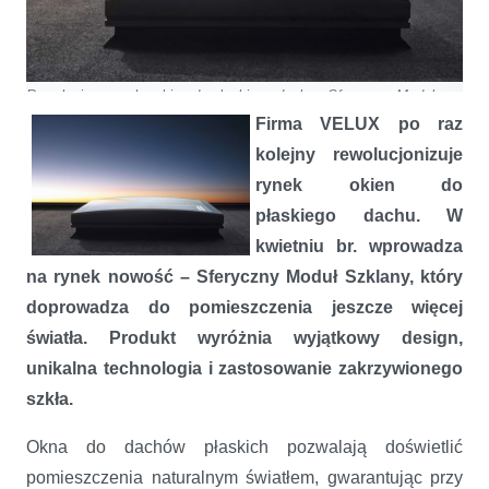
Rewolucja na rynku okien do płaskiego dachu - Sferyczny Moduł
Szklany VELUX
Firma VELUX po raz
kolejny rewolucjonizuje
rynek okien do
płaskiego dachu. W
kwietniu br. wprowadza
na rynek nowość – Sferyczny Moduł Szklany, który
doprowadza do pomieszczenia jeszcze więcej
światła. Produkt wyróżnia wyjątkowy design,
unikalna technologia i zastosowanie zakrzywionego
szkła.
Okna do dachów płaskich pozwalają doświetlić
pomieszczenia naturalnym światłem, gwarantując przy