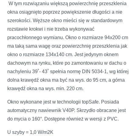
W tym rozwiązaniu większą powierzchnię przeszklenia
okna osiągnięto poprzez powiększenie długości a nie
szerokości. Węższe okno mieści się w standardowym
rozstawie krokwi i nie trzeba wykonywać
pracochłonnego wymianu. Okno o rozmiarze 94x200 cm
ma taką sama wagę oraz powierzchnię przeszklenia jak
okno o rozmiarze 134x140 cm. Jest jedynym oknem
dachowym na rynku, które po zamontowaniu w dachu o
nachyleniu 39˚- 43˚ spełnia normę DIN 5034-1, wg której
dolna krawędź okna ma być na wys. do 95 cm, a górna
krawędź okna na wys. min. 220 cm.
Okno wykonane jest w technologii topSafe. Posiada
automatyczny nawiewnik V40P. Skrzydło obracane jest
do mycia o 160°. Dostępne również w wersji z PVC.
U szyby = 1,0 W/m2K