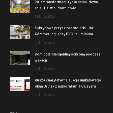
20 lat transformacji rynku ścian. Nowa
rola H+H w budownictwie
28 lipiec 2026
Hybrydowa przyszłość stolarki. Jak
Kömmerling łączy PVC i aluminium
28 lipiec 2026
Dom pod inteligentną ochroną podczas
wakacji
28 lipiec 2026
Rusza charytatywna aukcja unikatowego
okna Drutex z autografami FC Bayern
22 lipiec 2026