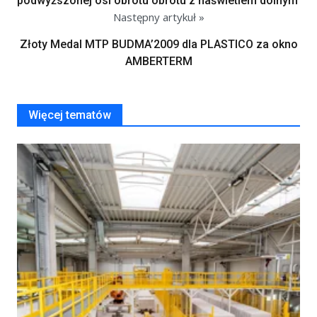
podwyższonej osi obrotu obrotu z naświetlem dolnym
Następny artykuł »
Złoty Medal MTP BUDMA’2009 dla PLASTICO za okno
AMBERTERM
Więcej tematów