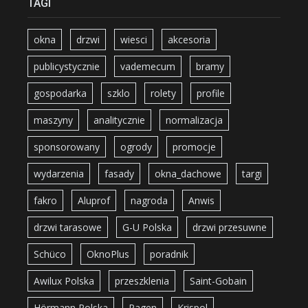
TAGI
okna
drzwi
wiesci
akcesoria
publicystycznie
vademecum
bramy
gospodarka
szklo
rolety
profile
maszyny
analitycznie
normalizacja
sponsorowany
ogrody
promocje
wydarzenia
fasady
okna_dachowe
targi
fakro
Aluprof
nagroda
Anwis
drzwi tarasowe
G-U Polska
drzwi przesuwne
Schüco
OknoPlus
poradnik
Awilux Polska
przeszklenia
Saint-Gobain
Hörmann Polska
Pagen
Krispol