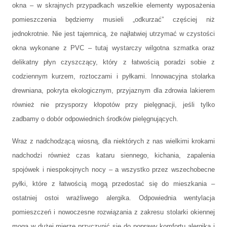
okna – w skrajnych przypadkach wszelkie elementy wyposażenia
pomieszczenia będziemy musieli „odkurzać” częściej niż
jednokrotnie. Nie jest tajemnicą, że najłatwiej utrzymać w czystości
okna wykonane z PVC – tutaj wystarczy wilgotna szmatka oraz
delikatny płyn czyszczący, który z łatwością poradzi sobie z
codziennym kurzem, roztoczami i pyłkami. Innowacyjna stolarka
drewniana, pokryta ekologicznym, przyjaznym dla zdrowia lakierem
również nie przysporzy kłopotów przy pielęgnacji, jeśli tylko
zadbamy o dobór odpowiednich środków pielęgnujących.
Wraz z nadchodzącą wiosną, dla niektórych z nas wielkimi krokami
nadchodzi również czas kataru siennego, kichania, zapalenia
spojówek i niespokojnych nocy – a wszystko przez wszechobecne
pyłki, które z łatwością mogą przedostać się do mieszkania –
ostatniej ostoi wrażliwego alergika. Odpowiednia wentylacja
pomieszczeń i nowoczesne rozwiązania z zakresu stolarki okiennej
mogą w dużej mierze przyczynić się do poprawy komfortu alergika i