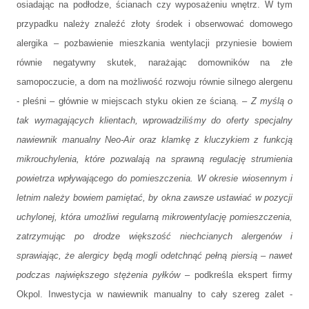
osiadając na podłodze, ścianach czy wyposażeniu wnętrz. W tym
przypadku należy znaleźć złoty środek i obserwować domowego
alergika – pozbawienie mieszkania wentylacji przyniesie bowiem
równie negatywny skutek, narażając domowników na złe
samopoczucie, a dom na możliwość rozwoju równie silnego alergenu
- pleśni – głównie w miejscach styku okien ze ścianą. –
Z myślą o
tak wymagających klientach, wprowadziliśmy do oferty specjalny
nawiewnik manualny Neo-Air oraz klamkę z kluczykiem z funkcją
mikrouchylenia, które pozwalają na sprawną regulację strumienia
powietrza wpływającego do pomieszczenia. W okresie wiosennym i
letnim należy bowiem pamiętać, by okna zawsze ustawiać w pozycji
uchylonej, która umożliwi regularną mikrowentylację pomieszczenia,
zatrzymując po drodze większość niechcianych alergenów i
sprawiając, że alergicy będą mogli odetchnąć pełną piersią – nawet
podczas największego stężenia pyłków
– podkreśla ekspert firmy
Okpol. Inwestycja w nawiewnik manualny to cały szereg zalet -