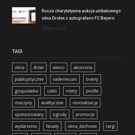
Rusza charytatywna aukcja unikatowego
okna Drutex z autografami FC Bayern
22 lipiec 2026
TAGI
okna
drzwi
wiesci
akcesoria
publicystycznie
vademecum
bramy
gospodarka
szklo
rolety
profile
maszyny
analitycznie
normalizacja
sponsorowany
ogrody
promocje
wydarzenia
fasady
okna_dachowe
targi