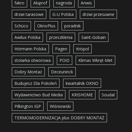
fakro
Aluprof
nagroda
Anwis
drzwi tarasowe
G-U Polska
drzwi przesuwne
Schüco
OknoPlus
poradnik
Awilux Polska
przeszklenia
Saint-Gobain
Hörmann Polska
Pagen
Krispol
stolarka otworowa
POiD
Klimas Wkręt-Met
Dobry Montaż
Deceuninck
Budujesz Dla Pokoleń
kwartalnik OKNO
Wydawnictwo Bud Media
KRISHOME
Soudal
Pilkington IGP
Wiśniowski
TERMOMODERNIZACJA plus DOBRY MONTAŻ