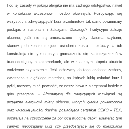
I od tej zasady w pokoju alergika nie ma żadnego odstępstwa, nawet
w kontekście akcesoriów i ozdób okiennych. Pozbywając się
wszystkich, „chwytających” kurz przedmiotów, tak samo powinniśmy
postąpić z zasłonami i żaluzjami. Dlaczego? Tradycyjne żaluzje
okienne, jeśli nie są umieszczone między dwiema szybami,
stanowią doskonałe miejsce osiadania kurzu i roztoczy, a ich
konstrukcja nie tylko sprzyja gromadzeniu się zanieczyszczeń w
trudnodostępnych zakamarkach, ale w znacznym stopniu utrudnia
codzienne czyszczenie. Jeśli dołożymy do tego ozdobne zasłony,
zwłaszcza z ciężkiego materiału, na których lubią osiadać kurz i
pyłki, możemy mieć pewność, że nasza bitwa z alergenami będzie z
góry przegrana. –
Alternatywą dla tradycyjnych rozwiązań są
przyjazne alergikowi rolety okienne, których gładka powierzchnia
oraz wysokiej jakości tkanina, posiadająca certyfikat OEKO – TEX,
pozwalają na czyszczenie za pomocą wilgotnej gąbki, usuwając tym
samym niepożądany kurz czy przedostające się do mieszkania