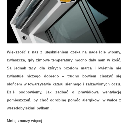
Większość z nas z utęsknieniem czeka na nadejście wiosny,
zwłaszcza, gdy zimowe temperatury mocno dały nam w kość.
Są jednak tacy, dla których przełom marca i kwietnia nie
Alergika wiosna nie tyka, czyli kilka słów o tym, jakie okna wybrać i
zwiastuje niczego dobrego – trudno bowiem cieszyć się
jak zadbać o prawidłową wentylację pomieszczeń
słońcem w towarzystwie kataru siennego i załzawionych oczu.
Dziś podpowiemy, jak zadbać o prawidłową wentylację
pomieszczeń, by choć odrobinę pomóc alergikowi w walce z
wszędobylskimi pyłkami.
Mniej znaczy więcej