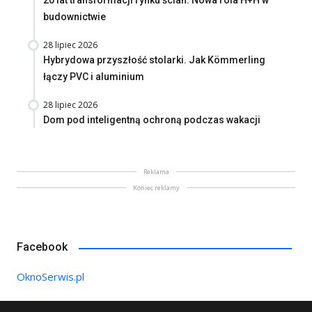
20 lat transformacji rynku ścian. Nowa rola H+H w
budownictwie
28 lipiec 2026
Hybrydowa przyszłość stolarki. Jak Kömmerling
łączy PVC i aluminium
28 lipiec 2026
Dom pod inteligentną ochroną podczas wakacji
Reklama
Koniec reklamy
Facebook
OknoSerwis.pl