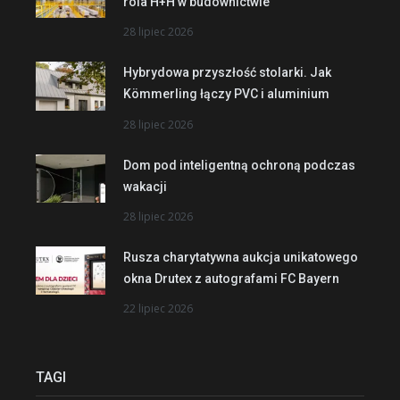
rola H+H w budownictwie
28 lipiec 2026
Hybrydowa przyszłość stolarki. Jak
Kömmerling łączy PVC i aluminium
28 lipiec 2026
Dom pod inteligentną ochroną podczas
wakacji
28 lipiec 2026
Rusza charytatywna aukcja unikatowego
okna Drutex z autografami FC Bayern
22 lipiec 2026
TAGI