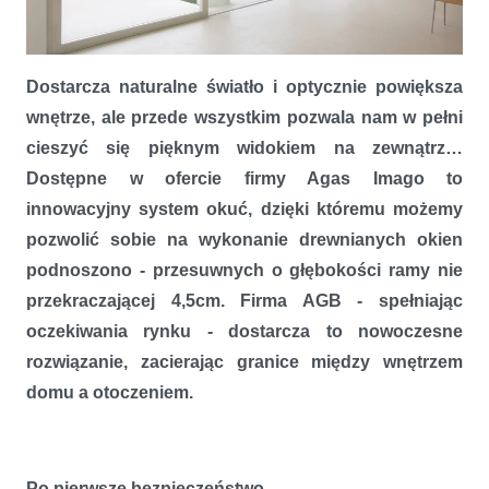
Dostarcza naturalne światło i optycznie powiększa
Otwórz się na przestrzeń - System okuć Imago firmy AGB
wnętrze, ale przede wszystkim pozwala nam w pełni
cieszyć się pięknym widokiem na zewnątrz…
Dostępne w ofercie firmy Agas Imago to
innowacyjny system okuć, dzięki któremu możemy
pozwolić sobie na wykonanie drewnianych okien
podnoszono - przesuwnych o głębokości ramy nie
przekraczającej 4,5cm. Firma AGB - spełniając
oczekiwania rynku - dostarcza to nowoczesne
rozwiązanie, zacierając granice między wnętrzem
domu a otoczeniem.
Po pierwsze bezpieczeństwo