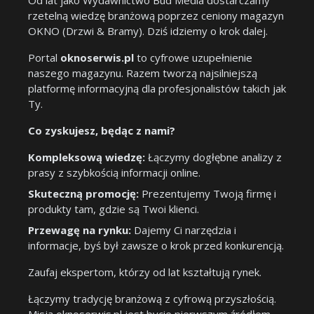
Od lat jako Wydawnictwo Bud Media dostarczamy
rzetelną wiedzę branżową poprzez ceniony magazyn
OKNO (Drzwi & Bramy). Dziś idziemy o krok dalej.
Portal
oknoserwis.pl
to cyfrowe uzupełnienie
naszego magazynu. Razem tworzą najsilniejszą
platformę informacyjną dla profesjonalistów takich jak
Ty.
Co zyskujesz, będąc z nami?
Kompleksową wiedzę:
Łączymy dogłębne analizy z
prasy z szybkością informacji online.
Skuteczną promocję:
Prezentujemy Twoją firmę i
produkty tam, gdzie są Twoi klienci.
Przewagę na rynku:
Dajemy Ci narzędzia i
informacje, byś był zawsze o krok przed konkurencją.
Zaufaj ekspertom, którzy od lat kształtują rynek.
Łączymy tradycję branżową z cyfrową przyszłością.