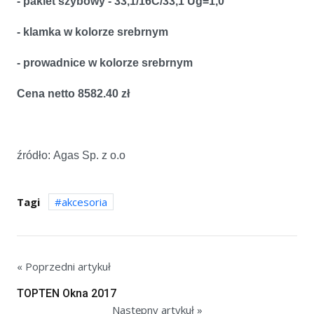
- pakiet szybowy - 33,1/16C/33,1 Ug=1,0
- klamka w kolorze srebrnym
- prowadnice w kolorze srebrnym
Cena netto 8582.40 zł
źródło: Agas Sp. z o.o
Tagi
akcesoria
« Poprzedni artykuł
TOPTEN Okna 2017
Następny artykuł »