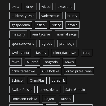
okna
drzwi
wiesci
akcesoria
publicystycznie
vademecum
bramy
gospodarka
szklo
rolety
profile
maszyny
analitycznie
normalizacja
sponsorowany
ogrody
promocje
wydarzenia
fasady
okna_dachowe
targi
fakro
Aluprof
nagroda
Anwis
drzwi tarasowe
G-U Polska
drzwi przesuwne
Schüco
OknoPlus
poradnik
Awilux Polska
przeszklenia
Saint-Gobain
Hörmann Polska
Pagen
Krispol