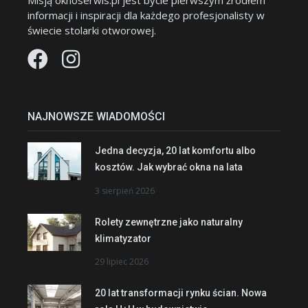
Misją oknoserwis.pl jest bycie pierwszym źródłem
informacji i inspiracji dla każdego profesjonalisty w
świecie stolarki otworowej.
NAJNOWSZE WIADOMOŚCI
Jedna decyzja, 20 lat komfortu albo
kosztów. Jak wybrać okna na lata
3 sierpień 2026
Rolety zewnętrzne jako naturalny
klimatyzator
29 lipiec 2026
20 lat transformacji rynku ścian. Nowa