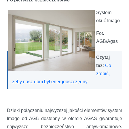
System
okuć Imago
Fot.
AGB/Agas
Czytaj
też:
Co
zrobić,
żeby nasz dom był energooszczędny
Dzięki połączeniu najwyższej jakości elementów system
Imago od AGB dostępny w ofercie AGAS gwarantuje
najwyższe bezpieczeństwo antywłamaniowe.