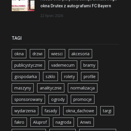
okna Drutex z autografami FC Bayern
22 lipiec 2026
TAGI
okna
drzwi
wiesci
akcesoria
publicystycznie
vademecum
bramy
gospodarka
szklo
rolety
profile
maszyny
analitycznie
normalizacja
sponsorowany
ogrody
promocje
wydarzenia
fasady
okna_dachowe
targi
fakro
Aluprof
nagroda
Anwis