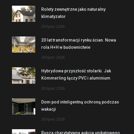
Rolety zewnętrzne jako naturalny
klimatyzator
29 lipiec 2026
20 lat transformacji rynku ścian. Nowa
rola H+H w budownictwie
28 lipiec 2026
Hybrydowa przyszłość stolarki. Jak
Kömmerling łączy PVC i aluminium
28 lipiec 2026
Dom pod inteligentną ochroną podczas
wakacji
28 lipiec 2026
Rusza charytatywna aukcja unikatowego