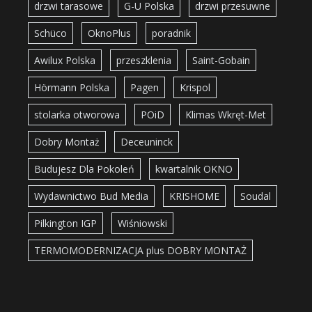
drzwi tarasowe
G-U Polska
drzwi przesuwne
Schüco
OknoPlus
poradnik
Awilux Polska
przeszklenia
Saint-Gobain
Hörmann Polska
Pagen
Krispol
stolarka otworowa
POiD
Klimas Wkręt-Met
Dobry Montaż
Deceuninck
Budujesz Dla Pokoleń
kwartalnik OKNO
Wydawnictwo Bud Media
KRISHOME
Soudal
Pilkington IGP
Wiśniowski
TERMOMODERNIZACJA plus DOBRY MONTAŻ