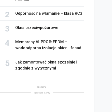
Odporność na włamanie – klasa RC3
Okna przeciwpożarowe
Membrany VI-PRO® EPDM –
wodoodporna izolacja okien i fasad
Jak zamontować okna szczelnie i
zgodnie z wytycznymi
na bez tajemnic. Na co
rócić uwagę przed
Saint-Gobain prezentuje
akupem
nowy film wizerunkowy
Reklama
lipiec 2026
13 lipiec 2026
Koniec reklamy