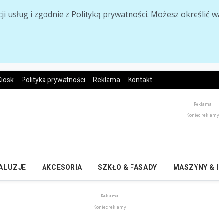
acji usług i zgodnie z Polityką prywatności. Możesz określi
Kiosk
Polityka prywatności
Reklama
Kontakt
Reklama
Koniec reklam
ŻALUZJE
AKCESORIA
SZKŁO & FASADY
MASZYNY & 
Reklama
Koniec reklamy