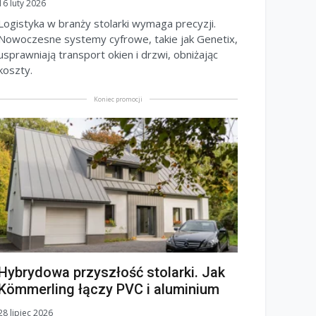
16 luty 2026
Logistyka w branży stolarki wymaga precyzji.
Nowoczesne systemy cyfrowe, takie jak Genetix,
usprawniają transport okien i drzwi, obniżając
koszty.
Koniec promocji
Hybrydowa przyszłość stolarki. Jak
Kömmerling łączy PVC i aluminium
28 lipiec 2026