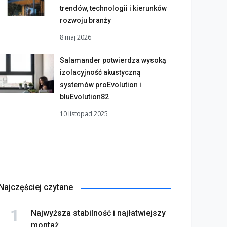
trendów, technologii i kierunków
rozwoju branży
8 maj 2026
Salamander potwierdza wysoką
izolacyjność akustyczną
systemów proEvolution i
bluEvolution82
10 listopad 2025
Najczęściej czytane
Najwyższa stabilność i najłatwiejszy
montaż