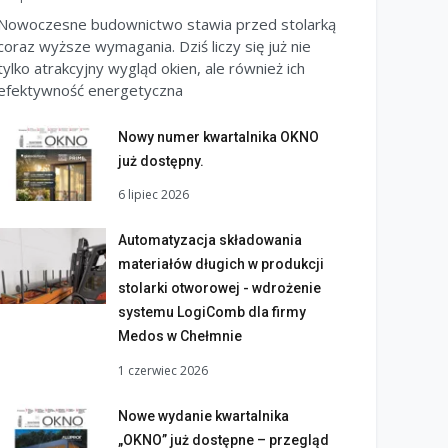
Nowoczesne budownictwo stawia przed stolarką
coraz wyższe wymagania. Dziś liczy się już nie
tylko atrakcyjny wygląd okien, ale również ich
efektywność energetyczna
Nowy numer kwartalnika OKNO
już dostępny.
6 lipiec 2026
Automatyzacja składowania
materiałów długich w produkcji
stolarki otworowej - wdrożenie
systemu LogiComb dla firmy
Medos w Chełmnie
1 czerwiec 2026
Nowe wydanie kwartalnika
„OKNO” już dostępne – przegląd