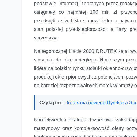
podstawie informacji zebranych przez redakcję
osiągnęły co najmniej 100 mln zł przych
przedsiębiorstw. Lista stanowi jeden z najwa
stan polskiej przedsiębiorczości, a firmy
sprzedaży.
Na tegorocznej Liście 2000 DRUTEX zajął wys
stosunku do roku ubiegłego. Niniejszym prz
lidera na polskim rynku stolarki okienno-drzw
produkcji okien pionowych, z potencjałem pozw
najbardziej rozpoznawalnych marek w branży ok
Czytaj też:
Drutex ma nowego Dyrektora Sp
Konsekwentna strategia biznesowa zakładaj
maszynowy oraz kompleksowość oferty pozw
konkurencyjności przedsiębiorstwa na rynku w P