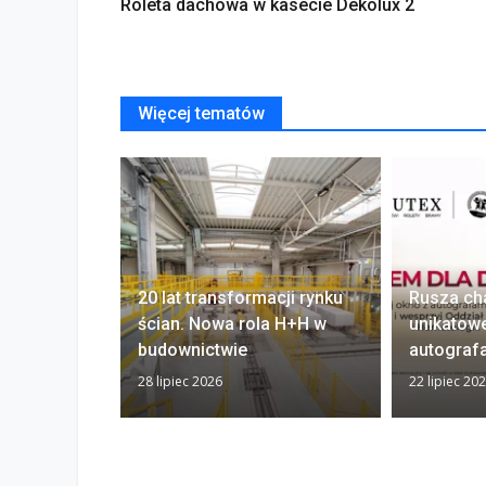
Roleta dachowa w kasecie Dekolux 2
Więcej tematów
20 lat transformacji rynku
Rusza ch
ścian. Nowa rola H+H w
unikatow
budownictwie
autograf
28 lipiec 2026
22 lipiec 20