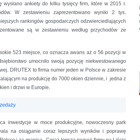
 wysłano ankiety do kilku tysięcy firm, które w 2015 r.
odów. W zestawieniu zaprezentowano wyniki 2 tys.
żniejszych rankingów gospodarczych odzwierciedlających
 prezentowane są w zestawieniu według przychodów ze
okie 523 miejsce, co oznacza awans aż o 56 pozycji w
edsiębiorstwo umocniło swoją pozycję niekwestowanego
iowej. DRUTEX to firma numer jeden w Polsce w zakresie
alającym na produkcję do 7000 okien dziennie, i jedna z
ien i drzwi w Europie.
rzedaży
ąca inwestycje w moce produkcyjne, nowoczesny park
ala na osiąganie coraz lepszych wyników i poprawę
olsce i za granicą. Coraz lepsza pozycji firmy na Liście