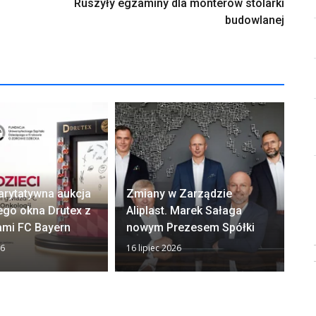
Ruszyły egzaminy dla monterów stolarki
budowlanej
arytatywna aukcja
Zmiany w Zarządzie
Ok
ego okna Drutex z
Aliplast. Marek Sałaga
zw
ami FC Bayern
nowym Prezesem Spółki
z
26
16 lipiec 2026
13 