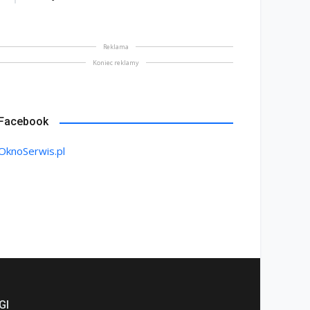
Reklama
Koniec reklamy
Facebook
OknoSerwis.pl
GI