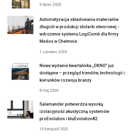
6 lipiec 2026
Automatyzacja składowania materiałów
długich w produkcji stolarki otworowej -
wdrożenie systemu LogiComb dla firmy
Medos w Chełmnie
1 czerwiec 2026
Nowe wydanie kwartalnika „OKNO” już
dostępne – przegląd trendów, technologii i
kierunków rozwoju branży
8 maj 2026
Salamander potwierdza wysoką
izolacyjność akustyczną systemów
proEvolution i bluEvolution82
10 listopad 2025