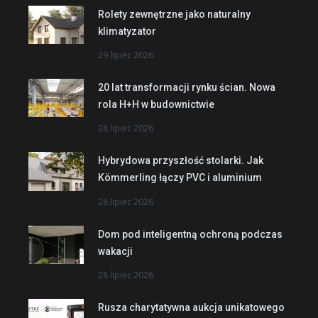
Rolety zewnętrzne jako naturalny
klimatyzator
29 lipiec 2026
20 lat transformacji rynku ścian. Nowa
rola H+H w budownictwie
28 lipiec 2026
Hybrydowa przyszłość stolarki. Jak
Kömmerling łączy PVC i aluminium
28 lipiec 2026
Dom pod inteligentną ochroną podczas
wakacji
28 lipiec 2026
Rusza charytatywna aukcja unikatowego