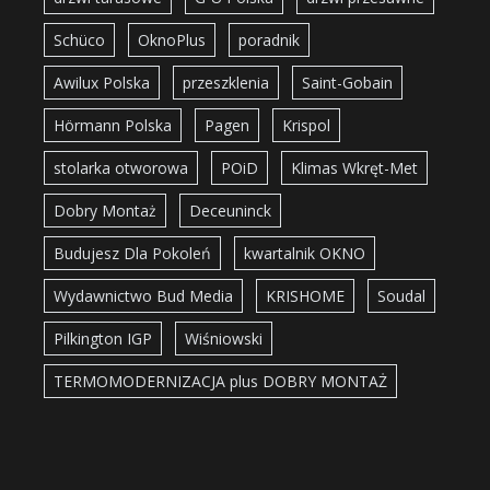
Schüco
OknoPlus
poradnik
Awilux Polska
przeszklenia
Saint-Gobain
Hörmann Polska
Pagen
Krispol
stolarka otworowa
POiD
Klimas Wkręt-Met
Dobry Montaż
Deceuninck
Budujesz Dla Pokoleń
kwartalnik OKNO
Wydawnictwo Bud Media
KRISHOME
Soudal
Pilkington IGP
Wiśniowski
TERMOMODERNIZACJA plus DOBRY MONTAŻ