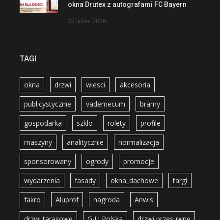
okna Drutex z autografami FC Bayern
22 lipiec 2026
TAGI
okna
drzwi
wiesci
akcesoria
publicystycznie
vademecum
bramy
gospodarka
szklo
rolety
profile
maszyny
analitycznie
normalizacja
sponsorowany
ogrody
promocje
wydarzenia
fasady
okna_dachowe
targi
fakro
Aluprof
nagroda
Anwis
drzwi tarasowe
G-U Polska
drzwi przesuwne