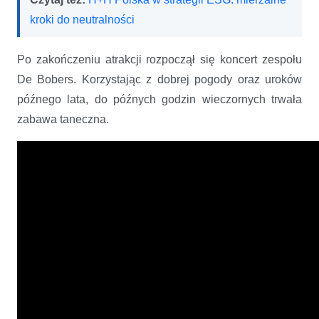
kroki do neutralności
Po zakończeniu atrakcji rozpoczął się koncert zespołu
De Bobers. Korzystając z dobrej pogody oraz uroków
późnego lata, do późnych godzin wieczornych trwała
zabawa taneczna.