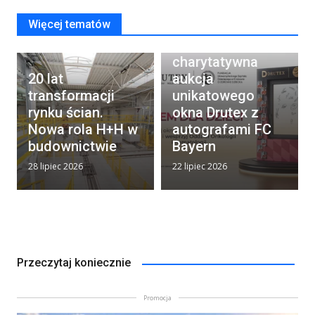
Więcej tematów
Rusza
charytatywna
20 lat
aukcja
transformacji
unikatowego
rynku ścian.
okna Drutex z
Nowa rola H+H w
autografami FC
budownictwie
Bayern
28 lipiec 2026
22 lipiec 2026
Przeczytaj koniecznie
Promocja