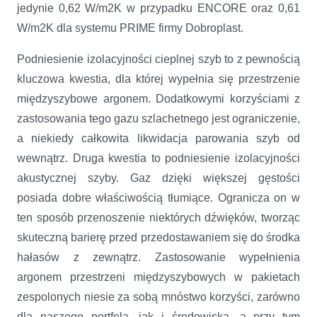
jedynie 0,62 W/m2K w przypadku ENCORE oraz 0,61
W/m2K dla systemu PRIME firmy Dobroplast.
Podniesienie izolacyjności cieplnej szyb to z pewnością
kluczowa kwestia, dla której wypełnia się przestrzenie
międzyszybowe argonem. Dodatkowymi korzyściami z
zastosowania tego gazu szlachetnego jest ograniczenie,
a niekiedy całkowita likwidacja parowania szyb od
wewnątrz. Druga kwestia to podniesienie izolacyjności
akustycznej szyby. Gaz dzięki większej gęstości
posiada dobre właściwością tłumiące. Ogranicza on w
ten sposób przenoszenie niektórych dźwięków, tworząc
skuteczną barierę przed przedostawaniem się do środka
hałasów z zewnątrz. Zastosowanie wypełnienia
argonem przestrzeni międzyszybowych w pakietach
zespolonych niesie za sobą mnóstwo korzyści, zarówno
dla naszego portfela, jak i środowiska, a przy tym