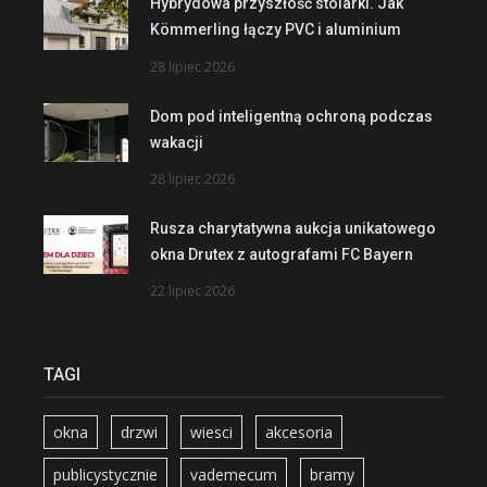
Hybrydowa przyszłość stolarki. Jak
Kömmerling łączy PVC i aluminium
28 lipiec 2026
Dom pod inteligentną ochroną podczas
wakacji
28 lipiec 2026
Rusza charytatywna aukcja unikatowego
okna Drutex z autografami FC Bayern
22 lipiec 2026
TAGI
okna
drzwi
wiesci
akcesoria
publicystycznie
vademecum
bramy