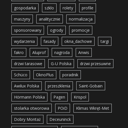
gospodarka
szklo
rolety
profile
maszyny
analitycznie
normalizacja
sponsorowany
ogrody
promocje
wydarzenia
fasady
okna_dachowe
targi
fakro
Aluprof
nagroda
Anwis
drzwi tarasowe
G-U Polska
drzwi przesuwne
Schüco
OknoPlus
poradnik
Awilux Polska
przeszklenia
Saint-Gobain
Hörmann Polska
Pagen
Krispol
stolarka otworowa
POiD
Klimas Wkręt-Met
Dobry Montaż
Deceuninck