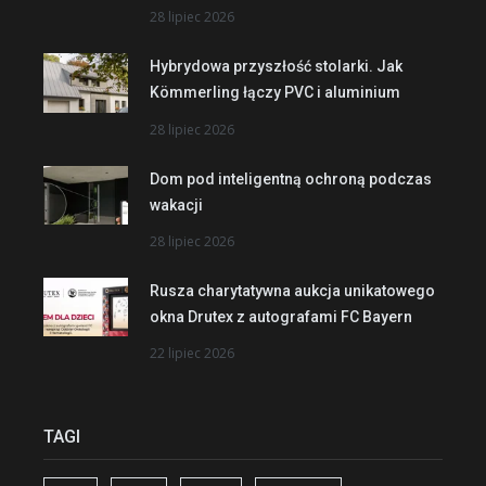
28 lipiec 2026
Hybrydowa przyszłość stolarki. Jak
Kömmerling łączy PVC i aluminium
28 lipiec 2026
Dom pod inteligentną ochroną podczas
wakacji
28 lipiec 2026
Rusza charytatywna aukcja unikatowego
okna Drutex z autografami FC Bayern
22 lipiec 2026
TAGI