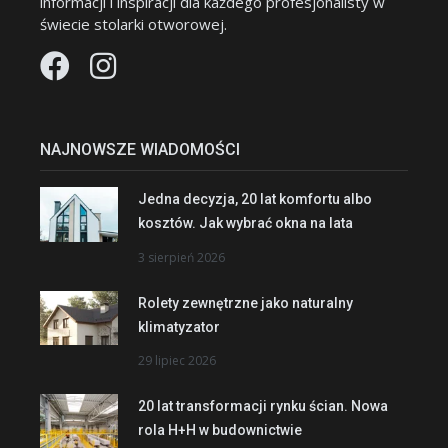
informacji i inspiracji dla każdego profesjonalisty w
świecie stolarki otworowej.
NAJNOWSZE WIADOMOŚCI
Jedna decyzja, 20 lat komfortu albo
kosztów. Jak wybrać okna na lata
3 sierpień 2026
Rolety zewnętrzne jako naturalny
klimatyzator
29 lipiec 2026
20 lat transformacji rynku ścian. Nowa
rola H+H w budownictwie