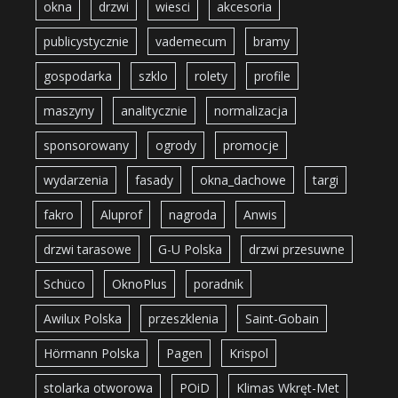
okna
drzwi
wiesci
akcesoria
publicystycznie
vademecum
bramy
gospodarka
szklo
rolety
profile
maszyny
analitycznie
normalizacja
sponsorowany
ogrody
promocje
wydarzenia
fasady
okna_dachowe
targi
fakro
Aluprof
nagroda
Anwis
drzwi tarasowe
G-U Polska
drzwi przesuwne
Schüco
OknoPlus
poradnik
Awilux Polska
przeszklenia
Saint-Gobain
Hörmann Polska
Pagen
Krispol
stolarka otworowa
POiD
Klimas Wkręt-Met