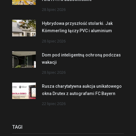
28 lipiec 2026
Hybrydowa przyszłość stolarki. Jak
Kömmerling łączy PVC i aluminium
28 lipiec 2026
Dom pod inteligentną ochroną podczas
wakacji
28 lipiec 2026
Rusza charytatywna aukcja unikatowego
okna Drutex z autografami FC Bayern
22 lipiec 2026
TAGI