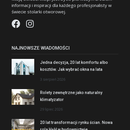
informacji i inspiracji dla każdego profesjonalisty w
świecie stolarki otworowej.
NAJNOWSZE WIADOMOŚCI
Jedna decyzja, 20 lat komfortu albo
kosztów. Jak wybrać okna na lata
3 sierpień 2026
Rolety zewnętrzne jako naturalny
klimatyzator
29 lipiec 2026
20 lat transformacji rynku ścian. Nowa
rola H+H w budownictwie