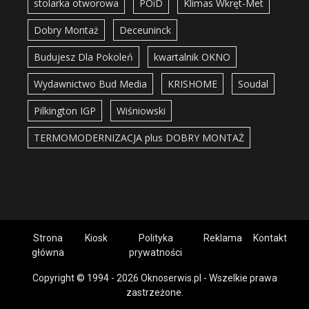
stolarka otworowa
POiD
Klimas Wkręt-Met
Dobry Montaż
Deceuninck
Budujesz Dla Pokoleń
kwartalnik OKNO
Wydawnictwo Bud Media
KRISHOME
Soudal
Pilkington IGP
Wiśniowski
TERMOMODERNIZACJA plus DOBRY MONTAŻ
Strona
Kiosk
Polityka
Reklama
Kontakt
główna
prywatności
Copyright © 1994 - 2026 Oknoserwis.pl - Wszelkie prawa
zastrzeżone.