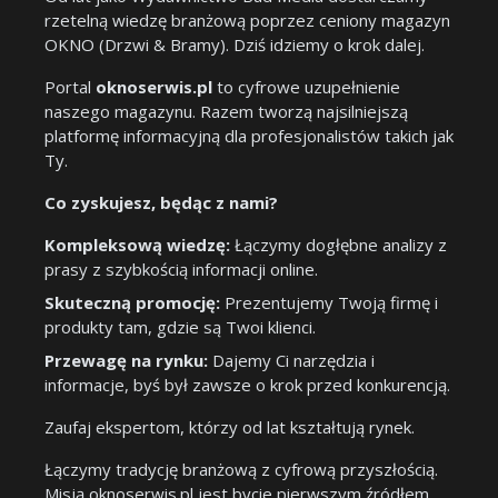
rzetelną wiedzę branżową poprzez ceniony magazyn
OKNO (Drzwi & Bramy). Dziś idziemy o krok dalej.
Portal
oknoserwis.pl
to cyfrowe uzupełnienie
naszego magazynu. Razem tworzą najsilniejszą
platformę informacyjną dla profesjonalistów takich jak
Ty.
Co zyskujesz, będąc z nami?
Kompleksową wiedzę:
Łączymy dogłębne analizy z
prasy z szybkością informacji online.
Skuteczną promocję:
Prezentujemy Twoją firmę i
produkty tam, gdzie są Twoi klienci.
Przewagę na rynku:
Dajemy Ci narzędzia i
informacje, byś był zawsze o krok przed konkurencją.
Zaufaj ekspertom, którzy od lat kształtują rynek.
Łączymy tradycję branżową z cyfrową przyszłością.
Misją oknoserwis.pl jest bycie pierwszym źródłem