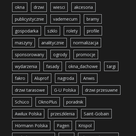
okna
drzwi
wiesci
akcesoria
publicystycznie
vademecum
bramy
gospodarka
szklo
rolety
profile
maszyny
analitycznie
normalizacja
sponsorowany
ogrody
promocje
wydarzenia
fasady
okna_dachowe
targi
fakro
Aluprof
nagroda
Anwis
drzwi tarasowe
G-U Polska
drzwi przesuwne
Schüco
OknoPlus
poradnik
Awilux Polska
przeszklenia
Saint-Gobain
Hörmann Polska
Pagen
Krispol