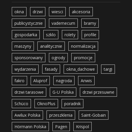
okna
drzwi
wiesci
akcesoria
publicystycznie
vademecum
bramy
gospodarka
szklo
rolety
profile
maszyny
analitycznie
normalizacja
sponsorowany
ogrody
promocje
wydarzenia
fasady
okna_dachowe
targi
fakro
Aluprof
nagroda
Anwis
drzwi tarasowe
G-U Polska
drzwi przesuwne
Schüco
OknoPlus
poradnik
Awilux Polska
przeszklenia
Saint-Gobain
Hörmann Polska
Pagen
Krispol