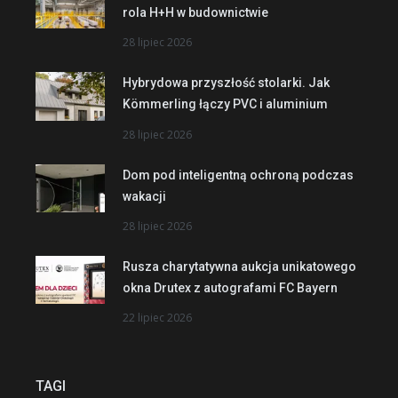
rola H+H w budownictwie
28 lipiec 2026
Hybrydowa przyszłość stolarki. Jak
Kömmerling łączy PVC i aluminium
28 lipiec 2026
Dom pod inteligentną ochroną podczas
wakacji
28 lipiec 2026
Rusza charytatywna aukcja unikatowego
okna Drutex z autografami FC Bayern
22 lipiec 2026
TAGI