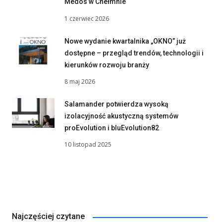
Medos w Chełmnie
1 czerwiec 2026
Nowe wydanie kwartalnika „OKNO” już
dostępne – przegląd trendów, technologii i
kierunków rozwoju branży
8 maj 2026
Salamander potwierdza wysoką
izolacyjność akustyczną systemów
proEvolution i bluEvolution82
10 listopad 2025
Najczęściej czytane