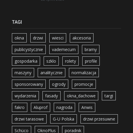
TAGI
okna
drzwi
wiesci
akcesoria
publicystycznie
vademecum
bramy
gospodarka
szklo
rolety
profile
maszyny
analitycznie
normalizacja
sponsorowany
ogrody
promocje
wydarzenia
fasady
okna_dachowe
targi
fakro
Aluprof
nagroda
Anwis
drzwi tarasowe
G-U Polska
drzwi przesuwne
Schüco
OknoPlus
poradnik