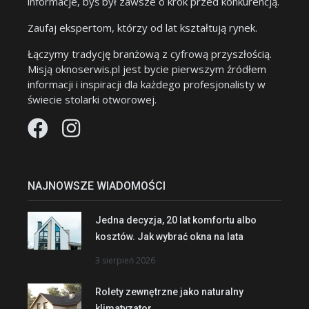
informacje, byś był zawsze o krok przed konkurencją.
Zaufaj ekspertom, którzy od lat kształtują rynek.
Łączymy tradycję branżową z cyfrową przyszłością.
Misją oknoserwis.pl jest bycie pierwszym źródłem
informacji i inspiracji dla każdego profesjonalisty w
świecie stolarki otworowej.
NAJNOWSZE WIADOMOŚCI
Jedna decyzja, 20 lat komfortu albo
kosztów. Jak wybrać okna na lata
3 sierpień 2026
Rolety zewnętrzne jako naturalny
klimatyzator