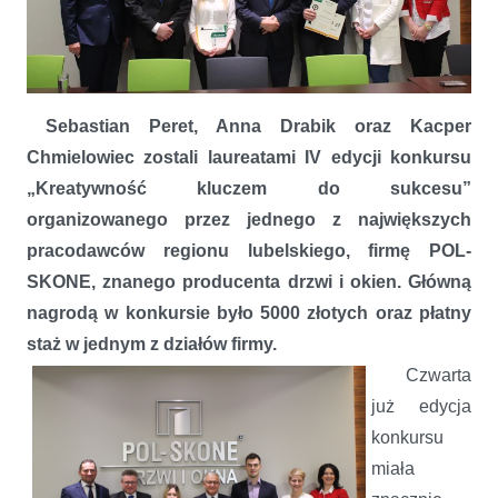
POL-SKONE przyznało nagrody pieniężne i płatny staż kreatywnym
studentom
Sebastian Peret, Anna Drabik oraz Kacper
Chmielowiec zostali laureatami IV edycji konkursu
„Kreatywność kluczem do sukcesu”
organizowanego przez jednego z największych
pracodawców regionu lubelskiego, firmę POL-
SKONE, znanego producenta drzwi i okien. Główną
nagrodą w konkursie było 5000 złotych oraz płatny
staż w jednym z działów firmy.
Czwarta
już edycja
konkursu
miała