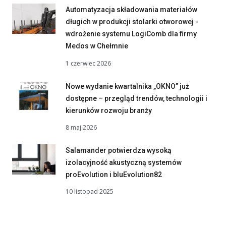
Automatyzacja składowania materiałów
długich w produkcji stolarki otworowej -
wdrożenie systemu LogiComb dla firmy
Medos w Chełmnie
1 czerwiec 2026
Nowe wydanie kwartalnika „OKNO” już
dostępne – przegląd trendów, technologii i
kierunków rozwoju branży
8 maj 2026
Salamander potwierdza wysoką
izolacyjność akustyczną systemów
proEvolution i bluEvolution82
10 listopad 2025