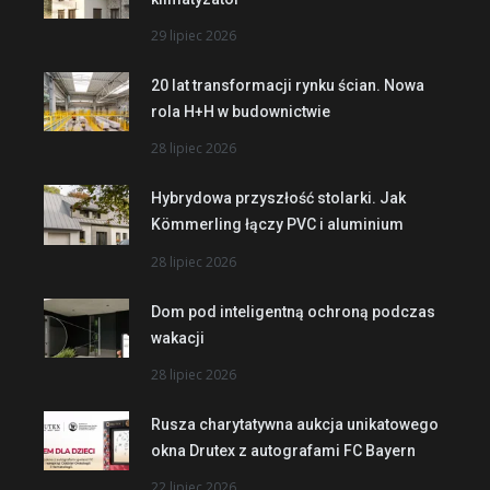
29 lipiec 2026
20 lat transformacji rynku ścian. Nowa
rola H+H w budownictwie
28 lipiec 2026
Hybrydowa przyszłość stolarki. Jak
Kömmerling łączy PVC i aluminium
28 lipiec 2026
Dom pod inteligentną ochroną podczas
wakacji
28 lipiec 2026
Rusza charytatywna aukcja unikatowego
okna Drutex z autografami FC Bayern
22 lipiec 2026