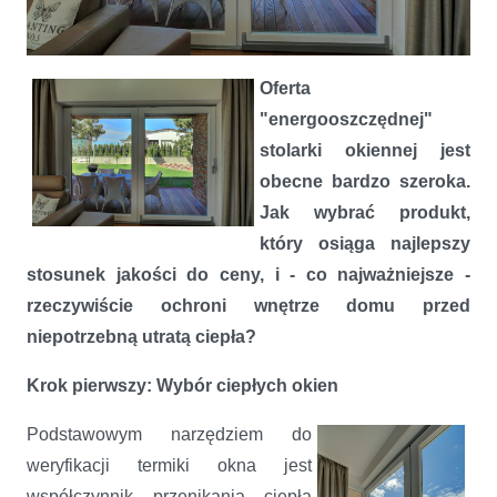
Energooszczędność okna w dwóch krokach
Oferta
"energooszczędnej"
stolarki okiennej jest
obecne bardzo szeroka.
Jak wybrać produkt,
który osiąga najlepszy
stosunek jakości do ceny, i - co najważniejsze -
rzeczywiście ochroni wnętrze domu przed
niepotrzebną utratą ciepła?
Krok pierwszy: Wybór ciepłych okien
Podstawowym narzędziem do
weryfikacji termiki okna jest
współczynnik przenikania ciepła