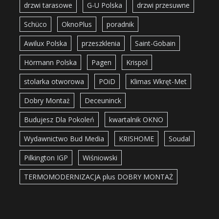
drzwi tarasowe
G-U Polska
drzwi przesuwne
Schüco
OknoPlus
poradnik
Awilux Polska
przeszklenia
Saint-Gobain
Hörmann Polska
Pagen
Krispol
stolarka otworowa
POiD
Klimas Wkręt-Met
Dobry Montaż
Deceuninck
Budujesz Dla Pokoleń
kwartalnik OKNO
Wydawnictwo Bud Media
KRISHOME
Soudal
Pilkington IGP
Wiśniowski
TERMOMODERNIZACJA plus DOBRY MONTAŻ