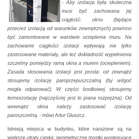
-
Aby izolacja była skuteczna
musi być zachowana jej
ciągłość: okno (będące
przecież izolacją od warunków zewnętrznych) powinno
być zamontowane w warstwie ocieplenia muru. Na
zachowanie ciągłości izolacji wpływają nie tylko
zastosowane materiały, ale też dokładność wypełnienia
szczeliny pomiędzy ramą okna a murem (ociepleniem).
Zasada stosowania izolacji jest prosta: od zewnątrz
stosujemy izolację paroprzepuszczalną (by wilgoć
mogła odparować). W części środkowej stosujemy
termoizolację (najczęściej jest to piana rozprężna). Od
wewnątrz okna należy zastosować izolację
paroszczelną.
- mówi Artur Głuszcz.
Istnieją miejsca w budynku, które narażone są na
większe utraty ciepła: geometryczne mostki występujące