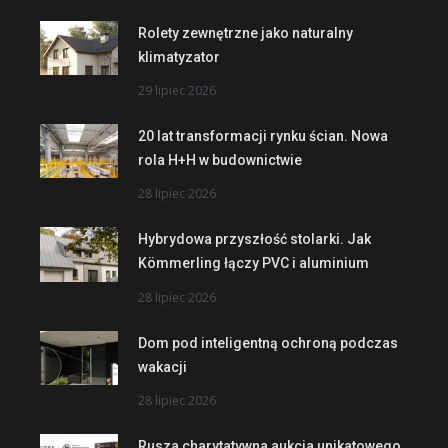
Rolety zewnętrzne jako naturalny
klimatyzator
29 lipiec 2026
20 lat transformacji rynku ścian. Nowa
rola H+H w budownictwie
28 lipiec 2026
Hybrydowa przyszłość stolarki. Jak
Kömmerling łączy PVC i aluminium
28 lipiec 2026
Dom pod inteligentną ochroną podczas
wakacji
28 lipiec 2026
Rusza charytatywna aukcja unikatowego