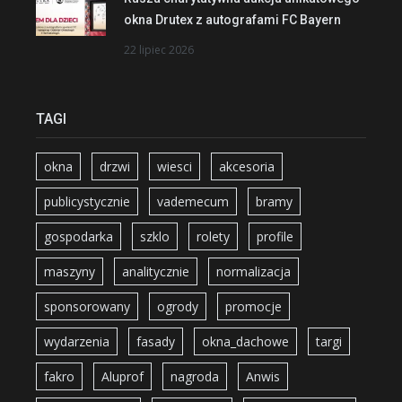
okna Drutex z autografami FC Bayern
22 lipiec 2026
TAGI
okna
drzwi
wiesci
akcesoria
publicystycznie
vademecum
bramy
gospodarka
szklo
rolety
profile
maszyny
analitycznie
normalizacja
sponsorowany
ogrody
promocje
wydarzenia
fasady
okna_dachowe
targi
fakro
Aluprof
nagroda
Anwis