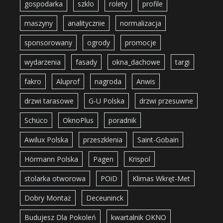
gospodarka
szklo
rolety
profile
maszyny
analitycznie
normalizacja
sponsorowany
ogrody
promocje
wydarzenia
fasady
okna_dachowe
targi
fakro
Aluprof
nagroda
Anwis
drzwi tarasowe
G-U Polska
drzwi przesuwne
Schüco
OknoPlus
poradnik
Awilux Polska
przeszklenia
Saint-Gobain
Hörmann Polska
Pagen
Krispol
stolarka otworowa
POiD
Klimas Wkręt-Met
Dobry Montaż
Deceuninck
Budujesz Dla Pokoleń
kwartalnik OKNO