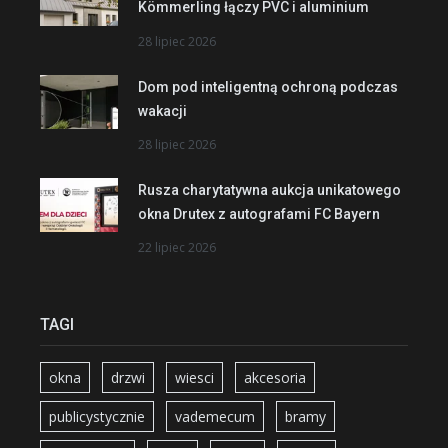
Kömmerling łączy PVC i aluminium
28 lipiec 2026
Dom pod inteligentną ochroną podczas
wakacji
28 lipiec 2026
Rusza charytatywna aukcja unikatowego
okna Drutex z autografami FC Bayern
22 lipiec 2026
TAGI
okna
drzwi
wiesci
akcesoria
publicystycznie
vademecum
bramy