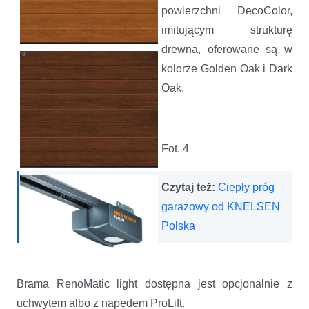
powierzchni DecoColor,
imitującym strukturę
drewna, oferowane są w
kolorze Golden Oak i Dark
Oak.
Fot. 4
Czytaj też:
Ciepły próg
garażowy od KNELSEN
Polska
Brama RenoMatic light dostępna jest opcjonalnie z
uchwytem albo z napędem ProLift.