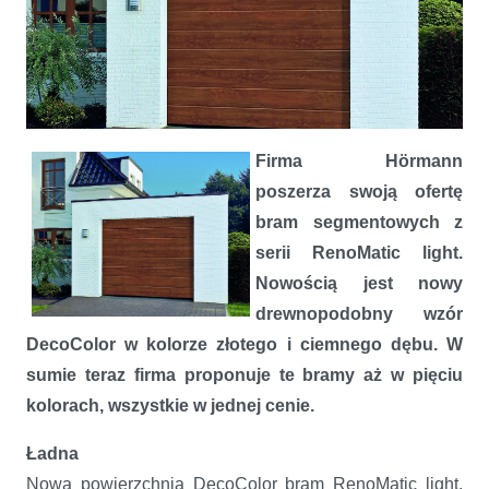
Firma Hörmann
DecoColor. Segmentowa brama garażowa RenoMatic light firmy
poszerza swoją ofertę
Hörmann w nowej odsłonie
bram segmentowych z
serii RenoMatic light.
Nowością jest nowy
drewnopodobny wzór
DecoColor w kolorze złotego i ciemnego dębu. W
sumie teraz firma proponuje te bramy aż w pięciu
kolorach, wszystkie w jednej cenie.
Ładna
Nowa powierzchnia DecoColor bram RenoMatic light,