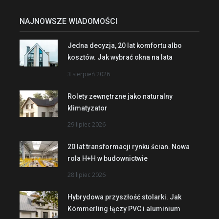
NAJNOWSZE WIADOMOŚCI
Jedna decyzja, 20 lat komfortu albo
kosztów. Jak wybrać okna na lata
3 sierpień 2026
Rolety zewnętrzne jako naturalny
klimatyzator
29 lipiec 2026
20 lat transformacji rynku ścian. Nowa
rola H+H w budownictwie
28 lipiec 2026
Hybrydowa przyszłość stolarki. Jak
Kömmerling łączy PVC i aluminium