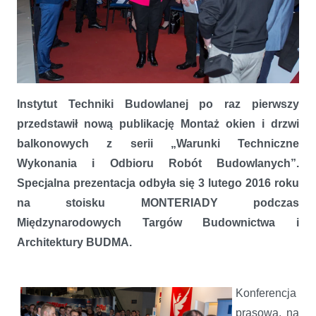
Nowe warunki techniczne ITB montażu okien i drzwi balkonowych
zaprezentowane podczas MONTERIADY 2016
Instytut Techniki Budowlanej po raz pierwszy
przedstawił nową publikację Montaż okien i drzwi
balkonowych z serii „Warunki Techniczne
Wykonania i Odbioru Robót Budowlanych”.
Specjalna prezentacja odbyła się 3 lutego 2016 roku
na stoisku MONTERIADY podczas
Międzynarodowych Targów Budownictwa i
Architektury BUDMA.
Konferencja
prasowa, na