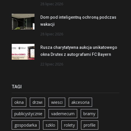
28 lipiec 2026
Dom pod inteligentną ochroną podczas
wakacji
28 lipiec 2026
Rusza charytatywna aukcja unikatowego
okna Drutex z autografami FC Bayern
22 lipiec 2026
TAGI
okna
drzwi
wiesci
akcesoria
publicystycznie
vademecum
bramy
gospodarka
szklo
rolety
profile