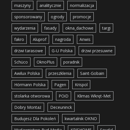
maszyny
analitycznie
normalizacja
sponsorowany
ogrody
promocje
wydarzenia
fasady
okna_dachowe
targi
fakro
Aluprof
nagroda
Anwis
drzwi tarasowe
G-U Polska
drzwi przesuwne
Schüco
OknoPlus
poradnik
Awilux Polska
przeszklenia
Saint-Gobain
Hörmann Polska
Pagen
Krispol
stolarka otworowa
POiD
Klimas Wkręt-Met
Dobry Montaż
Deceuninck
Budujesz Dla Pokoleń
kwartalnik OKNO
Wydawnictwo Bud Media
KRISHOME
Soudal