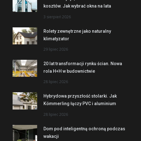
kosztów. Jak wybrać okna na lata
3 sierpień 2026
Rolety zewnętrzne jako naturalny
klimatyzator
29 lipiec 2026
20 lat transformacji rynku ścian. Nowa
rola H+H w budownictwie
28 lipiec 2026
Hybrydowa przyszłość stolarki. Jak
Kömmerling łączy PVC i aluminium
28 lipiec 2026
Dom pod inteligentną ochroną podczas
wakacji