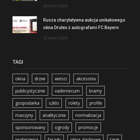
28 lipiec 2026
Rusza charytatywna aukcja unikatowego
okna Drutex z autografami FC Bayern
22 lipiec 2026
TAGI
okna
drzwi
wiesci
akcesoria
publicystycznie
vademecum
bramy
gospodarka
szklo
rolety
profile
maszyny
analitycznie
normalizacja
sponsorowany
ogrody
promocje
wydarzenia
fasady
okna_dachowe
targi