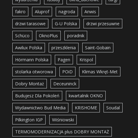
fakro
Aluprof
nagroda
Anwis
drzwi tarasowe
G-U Polska
drzwi przesuwne
Schüco
OknoPlus
poradnik
Awilux Polska
przeszklenia
Saint-Gobain
Hörmann Polska
Pagen
Krispol
stolarka otworowa
POiD
Klimas Wkręt-Met
Dobry Montaż
Deceuninck
Budujesz Dla Pokoleń
kwartalnik OKNO
Wydawnictwo Bud Media
KRISHOME
Soudal
Pilkington IGP
Wiśniowski
TERMOMODERNIZACJA plus DOBRY MONTAŻ