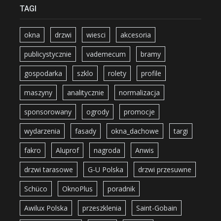
TAGI
okna
drzwi
wiesci
akcesoria
publicystycznie
vademecum
bramy
gospodarka
szklo
rolety
profile
maszyny
analitycznie
normalizacja
sponsorowany
ogrody
promocje
wydarzenia
fasady
okna_dachowe
targi
fakro
Aluprof
nagroda
Anwis
drzwi tarasowe
G-U Polska
drzwi przesuwne
Schüco
OknoPlus
poradnik
Awilux Polska
przeszklenia
Saint-Gobain