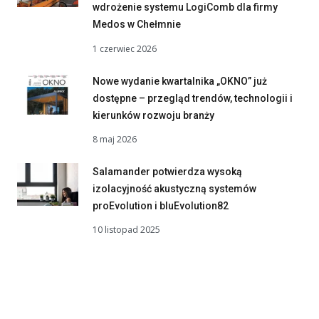
wdrożenie systemu LogiComb dla firmy
Medos w Chełmnie
1 czerwiec 2026
Nowe wydanie kwartalnika „OKNO” już
dostępne – przegląd trendów, technologii i
kierunków rozwoju branży
8 maj 2026
Salamander potwierdza wysoką
izolacyjność akustyczną systemów
proEvolution i bluEvolution82
10 listopad 2025