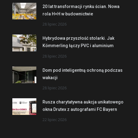
20 lat transformacji rynku ścian. Nowa
rola H+H w budownictwie
28 lipiec 2026
Hybrydowa przyszłość stolarki. Jak
Kömmerling łączy PVC i aluminium
28 lipiec 2026
Dom pod inteligentną ochroną podczas
wakacji
28 lipiec 2026
Rusza charytatywna aukcja unikatowego
okna Drutex z autografami FC Bayern
22 lipiec 2026