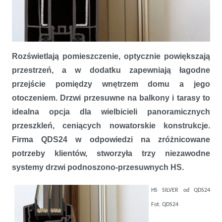
Rozświetlają pomieszczenie, optycznie powiększają
przestrzeń, a w dodatku zapewniają łagodne
przejście pomiędzy wnętrzem domu a jego
otoczeniem. Drzwi przesuwne na balkony i tarasy to
idealna opcja dla wielbicieli panoramicznych
przeszkleń, ceniących nowatorskie konstrukcje.
Przesuń akcent na drzwi – trzy systemy drzwi podnoszono-
Firma QDS24 w odpowiedzi na zróżnicowane
przesuwnych od QDS24
potrzeby klientów, stworzyła trzy niezawodne
systemy drzwi podnoszono-przesuwnych HS.
HS SILVER od QDS24
Fot. QDS24