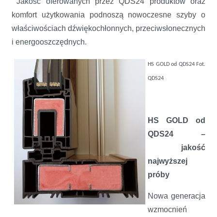
Jakość oferowanych przez QDS24 produktów oraz
komfort użytkowania podnoszą nowoczesne szyby o
właściwościach dźwiękochłonnych, przeciwsłonecznych
i energooszczędnych.
HS GOLD od QDS24
Fot.
QDS24
HS GOLD od
QDS24 –
jakość
najwyższej
próby
Nowa generacja
wzmocnień