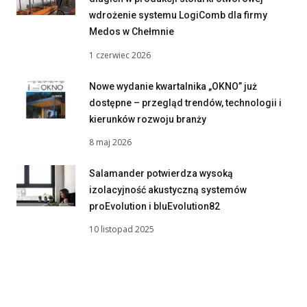
wdrożenie systemu LogiComb dla firmy
Medos w Chełmnie
1 czerwiec 2026
Nowe wydanie kwartalnika „OKNO” już
dostępne – przegląd trendów, technologii i
kierunków rozwoju branży
8 maj 2026
Salamander potwierdza wysoką
izolacyjność akustyczną systemów
proEvolution i bluEvolution82
10 listopad 2025