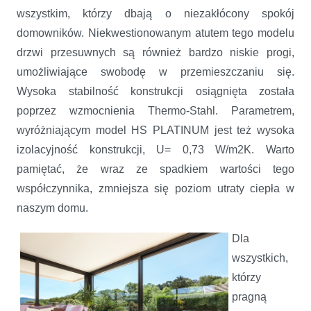
wszystkim, którzy dbają o niezakłócony spokój
domowników. Niekwestionowanym atutem tego modelu
drzwi przesuwnych są również bardzo niskie progi,
umożliwiające swobodę w przemieszczaniu się.
Wysoka stabilność konstrukcji osiągnięta została
poprzez wzmocnienia Thermo-Stahl. Parametrem,
wyróżniającym model HS PLATINUM jest też wysoka
izolacyjność konstrukcji, U= 0,73 W/m2K. Warto
pamiętać, że wraz ze spadkiem wartości tego
współczynnika, zmniejsza się poziom utraty ciepła w
naszym domu.
Dla
wszystkich,
którzy
pragną