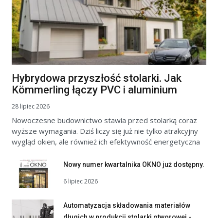
Hybrydowa przyszłość stolarki. Jak
Kömmerling łączy PVC i aluminium
28 lipiec 2026
Nowoczesne budownictwo stawia przed stolarką coraz
wyższe wymagania. Dziś liczy się już nie tylko atrakcyjny
wygląd okien, ale również ich efektywność energetyczna
Nowy numer kwartalnika OKNO już dostępny.
6 lipiec 2026
Automatyzacja składowania materiałów
długich w produkcji stolarki otworowej -