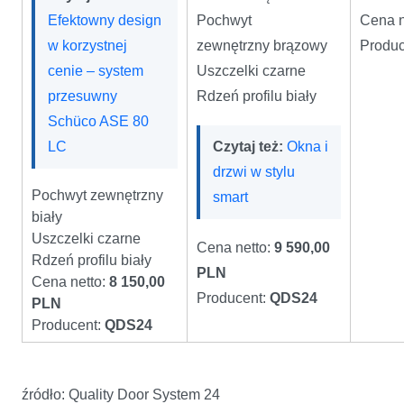
Efektowny design
Pochwyt
Cena n
w korzystnej
zewnętrzny
brązowy
Produc
cenie – system
Uszczelki czarne
przesuwny
Rdzeń profilu biały
Schüco ASE 80
LC
Czytaj też:
Okna i
drzwi w stylu
Pochwyt zewnętrzny
smart
biały
Uszczelki czarne
Cena netto:
9 590,00
Rdzeń profilu biały
PLN
Cena netto:
8 150,00
Producent:
QDS24
PLN
Producent:
QDS24
źródło: Quality Door System 24