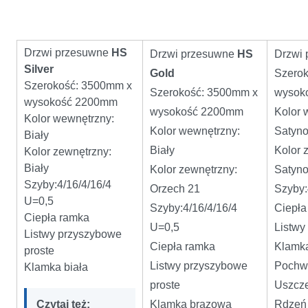
Drzwi przesuwne
HS
Drzwi przesuwne
HS
Drzwi
Silver
Gold
Szero
Szerokość: 3500mm x
Szerokość: 3500mm x
wysok
wysokość 2200mm
wysokość 2200mm
Kolor 
Kolor wewnętrzny:
Kolor wewnętrzny:
Satyn
Biały
Biały
Kolor 
Kolor zewnętrzny:
Biały
Kolor zewnętrzny:
Satyn
Szyby:4/16/4/16/4
Orzech 21
Szyby:
U=0,5
Szyby:4/16/4/16/4
Ciepł
Ciepła ramka
U=0,5
Listwy
Listwy przyszybowe
Ciepła ramka
Klamk
proste
Listwy przyszybowe
Pochwy
Klamka biała
proste
Uszcze
Czytaj też:
Klamka brązowa
Rdzeń 