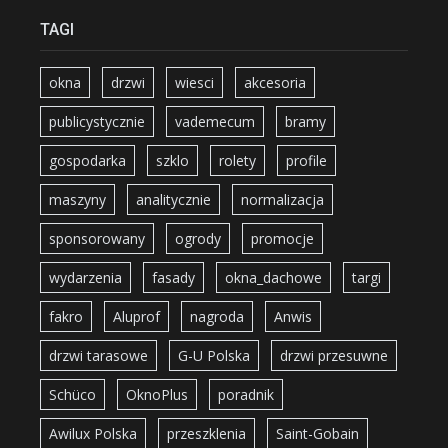
TAGI
okna
drzwi
wiesci
akcesoria
publicystycznie
vademecum
bramy
gospodarka
szklo
rolety
profile
maszyny
analitycznie
normalizacja
sponsorowany
ogrody
promocje
wydarzenia
fasady
okna_dachowe
targi
fakro
Aluprof
nagroda
Anwis
drzwi tarasowe
G-U Polska
drzwi przesuwne
Schüco
OknoPlus
poradnik
Awilux Polska
przeszklenia
Saint-Gobain