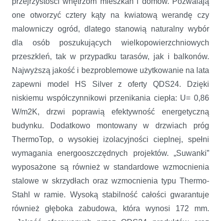
przejrzystości wnętrzom mieszkań i domów. Pozwalają
one otworzyć cztery kąty na kwiatową werandę czy
malowniczy ogród, dlatego stanowią naturalny wybór
dla osób poszukujących wielkopowierzchniowych
przeszkleń, tak w przypadku tarasów, jak i balkonów.
Najwyższą jakość i bezproblemowe użytkowanie na lata
zapewni model HS Silver z oferty QDS24. Dzięki
niskiemu współczynnikowi przenikania ciepła: U= 0,86
W/m2K, drzwi poprawią efektywność energetyczną
budynku. Dodatkowo montowany w drzwiach próg
ThermoTop, o wysokiej izolacyjności cieplnej, spełni
wymagania energooszczędnych projektów. „Suwanki”
wyposażone są również w standardowe wzmocnienia
stalowe w skrzydłach oraz wzmocnienia typu Thermo-
Stahl w ramie. Wysoką stabilność całości gwarantuje
również głęboka zabudowa, która wynosi 172 mm.