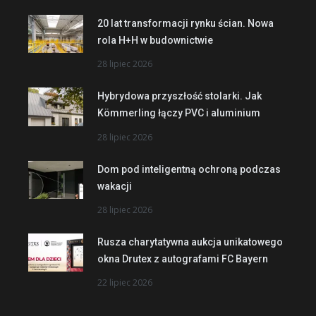
20 lat transformacji rynku ścian. Nowa
rola H+H w budownictwie
28 lipiec 2026
Hybrydowa przyszłość stolarki. Jak
Kömmerling łączy PVC i aluminium
28 lipiec 2026
Dom pod inteligentną ochroną podczas
wakacji
28 lipiec 2026
Rusza charytatywna aukcja unikatowego
okna Drutex z autografami FC Bayern
22 lipiec 2026