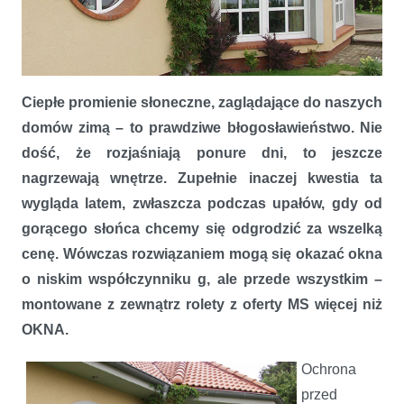
Ciepłe promienie słoneczne, zaglądające do naszych
Rolety MS więcej niż OKNA – bariera, która skutecznie chroni przed
domów zimą – to prawdziwe błogosławieństwo. Nie
upałem
dość, że rozjaśniają ponure dni, to jeszcze
nagrzewają wnętrze. Zupełnie inaczej kwestia ta
wygląda latem, zwłaszcza podczas upałów, gdy od
gorącego słońca chcemy się odgrodzić za wszelką
cenę. Wówczas rozwiązaniem mogą się okazać okna
o niskim współczynniku g, ale przede wszystkim –
montowane z zewnątrz rolety z oferty MS więcej niż
OKNA.
Ochrona
przed