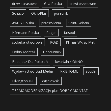
drzwi tarasowe
G-U Polska
drzwi przesuwne
Schüco
OknoPlus
poradnik
Awilux Polska
przeszklenia
Saint-Gobain
Hörmann Polska
Pagen
Krispol
stolarka otworowa
POiD
Klimas Wkręt-Met
Dobry Montaż
Deceuninck
Budujesz Dla Pokoleń
kwartalnik OKNO
Wydawnictwo Bud Media
KRISHOME
Soudal
Pilkington IGP
Wiśniowski
TERMOMODERNIZACJA plus DOBRY MONTAŻ