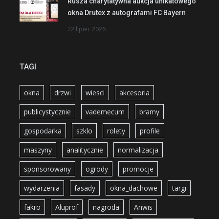
Rusza charytatywna aukcja unikatowego
okna Drutex z autografami FC Bayern
22 lipiec 2026
TAGI
okna
drzwi
wiesci
akcesoria
publicystycznie
vademecum
bramy
gospodarka
szklo
rolety
profile
maszyny
analitycznie
normalizacja
sponsorowany
ogrody
promocje
wydarzenia
fasady
okna_dachowe
targi
fakro
Aluprof
nagroda
Anwis