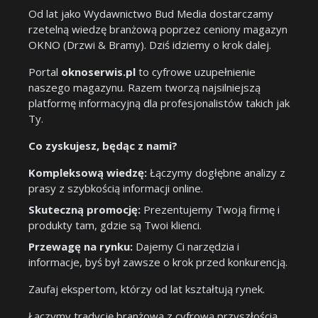
Od lat jako Wydawnictwo Bud Media dostarczamy
rzetelną wiedzę branżową poprzez ceniony magazyn
OKNO (Drzwi & Bramy). Dziś idziemy o krok dalej.
Portal
oknoserwis.pl
to cyfrowe uzupełnienie
naszego magazynu. Razem tworzą najsilniejszą
platformę informacyjną dla profesjonalistów takich jak
Ty.
Co zyskujesz, będąc z nami?
Kompleksową wiedzę:
Łączymy dogłębne analizy z
prasy z szybkością informacji online.
Skuteczną promocję:
Prezentujemy Twoją firmę i
produkty tam, gdzie są Twoi klienci.
Przewagę na rynku:
Dajemy Ci narzędzia i
informacje, byś był zawsze o krok przed konkurencją.
Zaufaj ekspertom, którzy od lat kształtują rynek.
Łączymy tradycję branżową z cyfrową przyszłością.