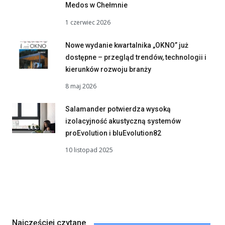
Medos w Chełmnie
1 czerwiec 2026
Nowe wydanie kwartalnika „OKNO” już
dostępne – przegląd trendów, technologii i
kierunków rozwoju branży
8 maj 2026
Salamander potwierdza wysoką
izolacyjność akustyczną systemów
proEvolution i bluEvolution82
10 listopad 2025
Najczęściej czytane