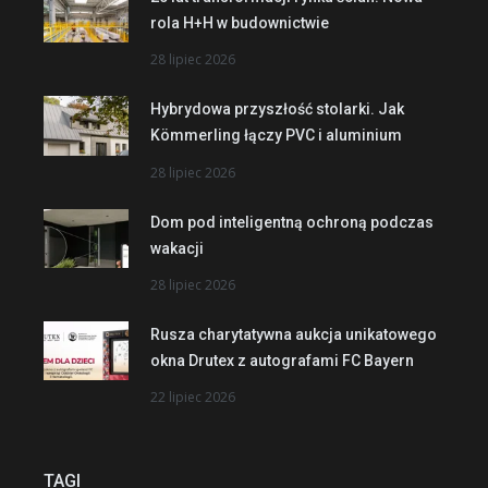
rola H+H w budownictwie
28 lipiec 2026
Hybrydowa przyszłość stolarki. Jak
Kömmerling łączy PVC i aluminium
28 lipiec 2026
Dom pod inteligentną ochroną podczas
wakacji
28 lipiec 2026
Rusza charytatywna aukcja unikatowego
okna Drutex z autografami FC Bayern
22 lipiec 2026
TAGI