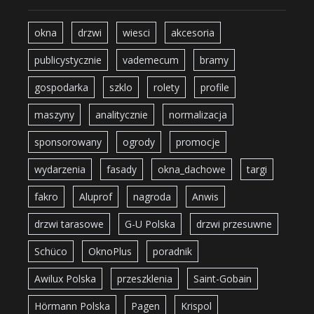
okna
drzwi
wiesci
akcesoria
publicystycznie
vademecum
bramy
gospodarka
szklo
rolety
profile
maszyny
analitycznie
normalizacja
sponsorowany
ogrody
promocje
wydarzenia
fasady
okna_dachowe
targi
fakro
Aluprof
nagroda
Anwis
drzwi tarasowe
G-U Polska
drzwi przesuwne
Schüco
OknoPlus
poradnik
Awilux Polska
przeszklenia
Saint-Gobain
Hörmann Polska
Pagen
Krispol