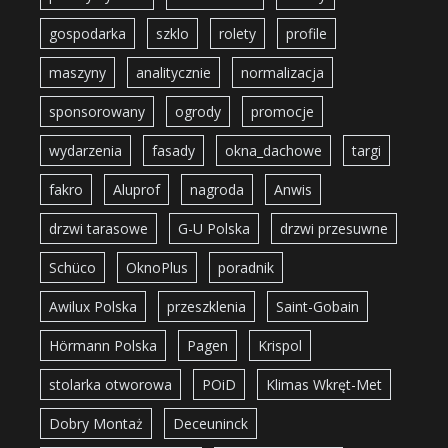
gospodarka
szklo
rolety
profile
maszyny
analitycznie
normalizacja
sponsorowany
ogrody
promocje
wydarzenia
fasady
okna_dachowe
targi
fakro
Aluprof
nagroda
Anwis
drzwi tarasowe
G-U Polska
drzwi przesuwne
Schüco
OknoPlus
poradnik
Awilux Polska
przeszklenia
Saint-Gobain
Hörmann Polska
Pagen
Krispol
stolarka otworowa
POiD
Klimas Wkręt-Met
Dobry Montaż
Deceuninck