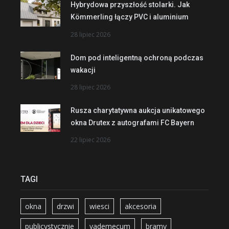
Hybrydowa przyszłość stolarki. Jak
Kömmerling łączy PVC i aluminium
28 lipiec 2026
Dom pod inteligentną ochroną podczas
wakacji
28 lipiec 2026
Rusza charytatywna aukcja unikatowego
okna Drutex z autografami FC Bayern
22 lipiec 2026
TAGI
okna
drzwi
wiesci
akcesoria
publicystycznie
vademecum
bramy