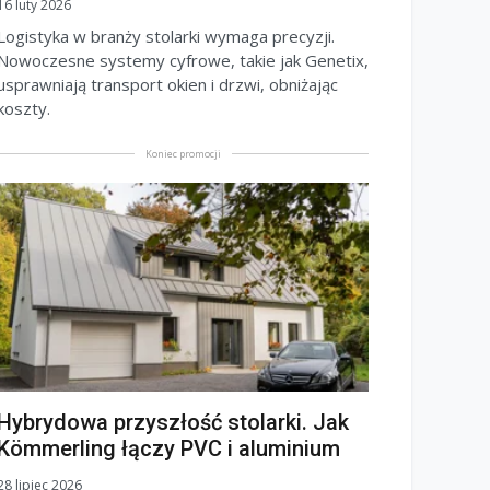
16 luty 2026
Logistyka w branży stolarki wymaga precyzji.
Nowoczesne systemy cyfrowe, takie jak Genetix,
usprawniają transport okien i drzwi, obniżając
koszty.
Koniec promocji
Hybrydowa przyszłość stolarki. Jak
Kömmerling łączy PVC i aluminium
28 lipiec 2026