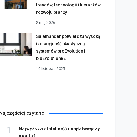
trendów, technologii i kierunków
rozwoju branży
8 maj 2026
Salamander potwierdza wysoką
izolacyjność akustyczną
systemów proEvolution i
bluEvolution82
10 listopad 2025
Najczęściej czytane
Najwyższa stabilność i najłatwiejszy
montaż