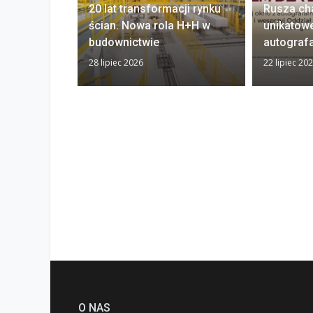
20 lat transformacji rynku
Rusza ch
ścian. Nowa rola H+H w
unikatow
budownictwie
autograf
28 lipiec 2026
22 lipiec 20
O NAS