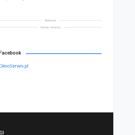
na bez tajemnic. Na co
rócić uwagę przed
Saint-Gobain prezentuje
akupem
nowy film wizerunkowy
Reklama
lipiec 2026
13 lipiec 2026
Koniec reklamy
Facebook
OknoSerwis.pl
GI