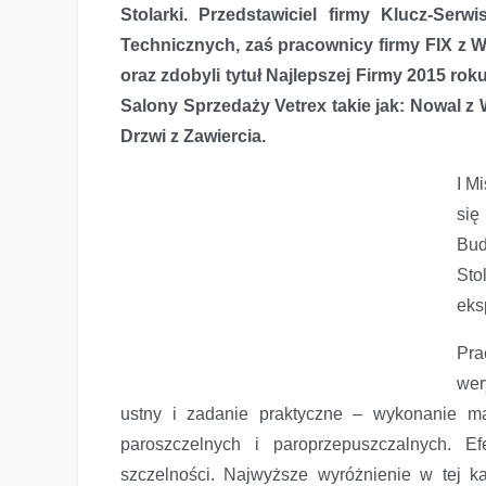
Stolarki. Przedstawiciel firmy Klucz-Ser
Technicznych, zaś pracownicy firmy FIX z W
oraz zdobyli tytuł Najlepszej Firmy 2015 ro
Salony Sprzedaży Vetrex takie jak: Nowal z
Drzwi z Zawiercia.
I M
się
Bud
Sto
eks
Pra
wer
ustny i zadanie praktyczne – wykonanie m
paroszczelnych i paroprzepuszczalnych. E
szczelności. Najwyższe wyróżnienie w tej k