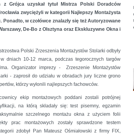
wis z Grójca uzyskał tytuł Mistrza Polski Doradców
rocławia zwyciężyli w kategorii Najlepszy Montażysta
ku. Ponadto, w czołówce znalazły się też Autoryzowane
 Warszawy, De-Bo z Olsztyna oraz Ekskluzywne Okna i
istrzostwa Polski Zrzeszenia Montażystów Stolarki odbyły
 w dniach 10-12 marca, podczas tegorocznych targów
ma. Organizator imprezy - Zrzeszenie Montażystów
larki - zaprosił do udziału w obradach jury liczne grono
pertów, którzy wyłonili najlepszych fachowców.
cownicy ekip montażowych poddani zostali potrójnej
yfikacji, na którą składały się: test pisemny, egzamin
aksymalnie szczelnego montażu okna z użyciem folii
fekty prac montażowych zostały sprawdzone testem
ategorii zdobył Pan Mateusz Ośmiałowski z firmy FIX,