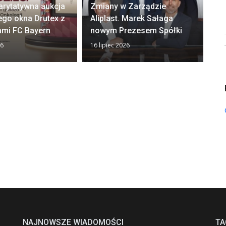
arytatywna aukcja
Zmiany w Zarządzie
Ok
ego okna Drutex z
Aliplast. Marek Sałaga
zw
ami FC Bayern
nowym Prezesem Spółki
z
26
16 lipiec 2026
13 
NAJNOWSZE WIADOMOŚCI
TA