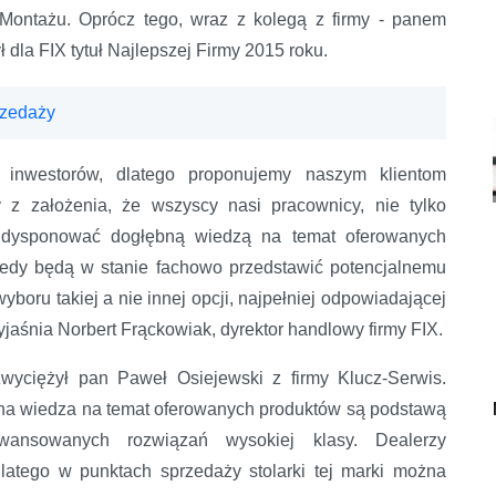
 Montażu. Oprócz tego, wraz z kolegą z firmy - panem
la FIX tytuł Najlepszej Firmy 2015 roku.
rzedaży
 inwestorów, dlatego proponujemy naszym klientom
 z założenia, że wszyscy nasi pracownicy, nie tylko
zą dysponować dogłębną wiedzą na temat oferowanych
wtedy będą w stanie fachowo przedstawić potencjalnemu
boru takiej a nie innej opcji, najpełniej odpowiadającej
aśnia Norbert Frąckowiak, dyrektor handlowy firmy FIX.
wyciężył pan Paweł Osiejewski z firmy Klucz-Serwis.
na wiedza na temat oferowanych produktów są podstawą
wansowanych rozwiązań wysokiej klasy. Dealerzy
latego w punktach sprzedaży stolarki tej marki można