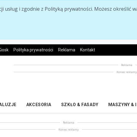
acji usług i zgodnie z Polityką prywatności. Możesz określi
Kiosk
Polityka prywatności
Reklama
Kontakt
Reklama
Koniec reklam
ŻALUZJE
AKCESORIA
SZKŁO & FASADY
MASZYNY & 
Reklama
Koniec reklamy