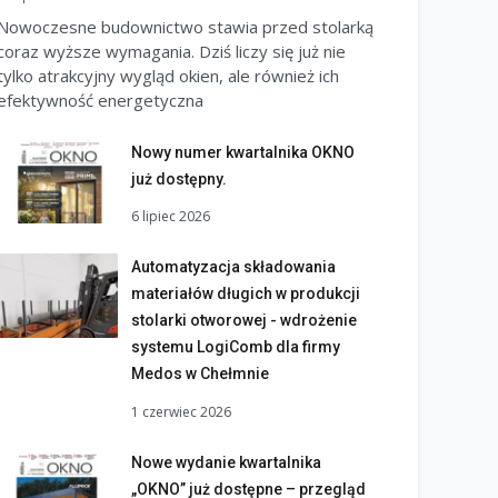
Nowoczesne budownictwo stawia przed stolarką
coraz wyższe wymagania. Dziś liczy się już nie
tylko atrakcyjny wygląd okien, ale również ich
efektywność energetyczna
Nowy numer kwartalnika OKNO
już dostępny.
6 lipiec 2026
Automatyzacja składowania
materiałów długich w produkcji
stolarki otworowej - wdrożenie
systemu LogiComb dla firmy
Medos w Chełmnie
1 czerwiec 2026
Nowe wydanie kwartalnika
„OKNO” już dostępne – przegląd