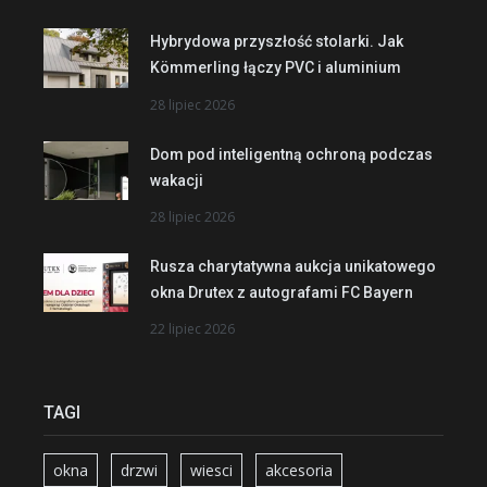
Hybrydowa przyszłość stolarki. Jak
Kömmerling łączy PVC i aluminium
28 lipiec 2026
Dom pod inteligentną ochroną podczas
wakacji
28 lipiec 2026
Rusza charytatywna aukcja unikatowego
okna Drutex z autografami FC Bayern
22 lipiec 2026
TAGI
okna
drzwi
wiesci
akcesoria