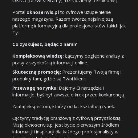
OKNO (Drzwi & Bramy). Dziś idziemy o krok dalej.
Portal
oknoserwis.pl
to cyfrowe uzupełnienie
naszego magazynu. Razem tworzą najsilniejszą
platformę informacyjną dla profesjonalistów takich jak
Ty.
Co zyskujesz, będąc z nami?
Kompleksową wiedzę:
Łączymy dogłębne analizy z
prasy z szybkością informacji online.
Skuteczną promocję:
Prezentujemy Twoją firmę i
produkty tam, gdzie są Twoi klienci.
Przewagę na rynku:
Dajemy Ci narzędzia i
informacje, byś był zawsze o krok przed konkurencją.
Zaufaj ekspertom, którzy od lat kształtują rynek.
Łączymy tradycję branżową z cyfrową przyszłością.
Misją oknoserwis.pl jest bycie pierwszym źródłem
informacji i inspiracji dla każdego profesjonalisty w