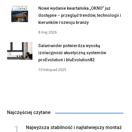
Nowe wydanie kwartalnika „OKNO” już
dostępne – przegląd trendów, technologii i
kierunków rozwoju branży
8 maj 2026
Salamander potwierdza wysoką
izolacyjność akustyczną systemów
proEvolution i bluEvolution82
10 listopad 2025
Najczęściej czytane
Najwyższa stabilność i najłatwiejszy montaż