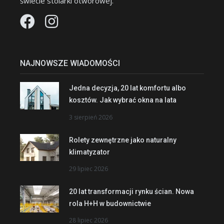
świecie stolarki otworowej.
NAJNOWSZE WIADOMOŚCI
Jedna decyzja, 20 lat komfortu albo
kosztów. Jak wybrać okna na lata
3 sierpień 2026
Rolety zewnętrzne jako naturalny
klimatyzator
29 lipiec 2026
20 lat transformacji rynku ścian. Nowa
rola H+H w budownictwie
28 lipiec 2026