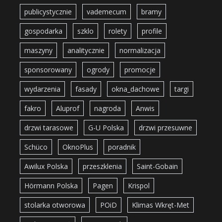
publicystycznie
vademecum
bramy
gospodarka
szklo
rolety
profile
maszyny
analitycznie
normalizacja
sponsorowany
ogrody
promocje
wydarzenia
fasady
okna_dachowe
targi
fakro
Aluprof
nagroda
Anwis
drzwi tarasowe
G-U Polska
drzwi przesuwne
Schüco
OknoPlus
poradnik
Awilux Polska
przeszklenia
Saint-Gobain
Hörmann Polska
Pagen
Krispol
stolarka otworowa
POiD
Klimas Wkręt-Met