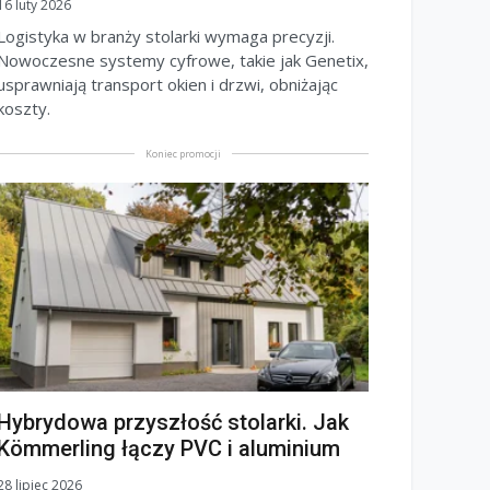
16 luty 2026
Logistyka w branży stolarki wymaga precyzji.
Nowoczesne systemy cyfrowe, takie jak Genetix,
usprawniają transport okien i drzwi, obniżając
koszty.
Koniec promocji
Hybrydowa przyszłość stolarki. Jak
Kömmerling łączy PVC i aluminium
28 lipiec 2026