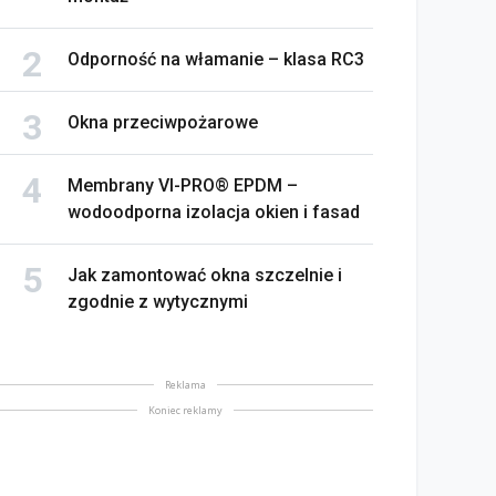
Odporność na włamanie – klasa RC3
Okna przeciwpożarowe
Membrany VI-PRO® EPDM –
wodoodporna izolacja okien i fasad
Jak zamontować okna szczelnie i
zgodnie z wytycznymi
BOJNIK DRZWIOWY – co
Solidna zapora przed
leży wiedzieć w
włamaniem – drzwi
ntekście wyboru
antywłamaniowe nowej
Reklama
bojnika
generacji
Koniec reklamy
maj 2026
8 maj 2026