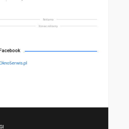
Reklama
Koniec reklamy
Facebook
OknoSerwis.pl
GI