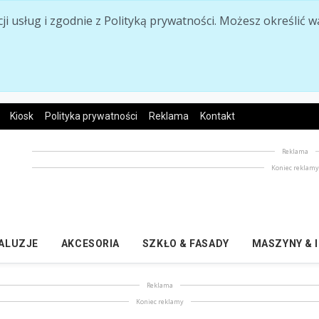
acji usług i zgodnie z Polityką prywatności. Możesz określi
Kiosk
Polityka prywatności
Reklama
Kontakt
Reklama
Koniec reklam
ŻALUZJE
AKCESORIA
SZKŁO & FASADY
MASZYNY & 
Reklama
Koniec reklamy