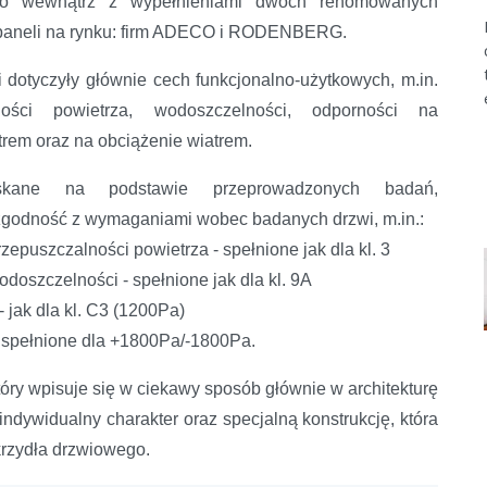
do wewnątrz z wypełnieniami dwóch renomowanych
paneli na rynku: firm ADECO i RODENBERG.
 dotyczyły głównie cech funkcjonalno-użytkowych, m.in.
lności powietrza, wodoszczelności, odporności na
trem oraz na obciążenie wiatrem.
skane na podstawie przeprowadzonych badań,
zgodność z wymaganiami wobec badanych drzwi, m.in.:
rzepuszczalności powietrza - spełnione jak dla kl. 3
odoszczelności - spełnione jak dla kl. 9A
 jak dla kl. C3 (1200Pa)
- spełnione dla +1800Pa/-1800Pa.
ań w ITB
óry wpisuje się w ciekawy sposób głównie w architekturę
dywidualny charakter oraz specjalną konstrukcję, która
krzydła drzwiowego.