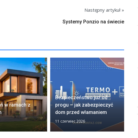
Następny artykuł »
Systemy Ponzio na świecie
OD
Bezpieczeństwo już od
na
eń w ramach z
progu – jak zabezpieczyć
ko
m
dom przed włamaniem
od
11 czerwiec 2026
28 