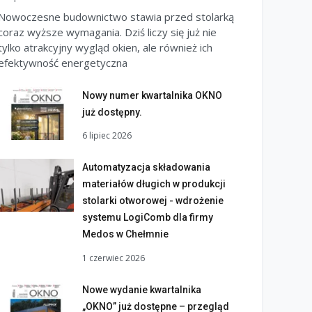
Nowoczesne budownictwo stawia przed stolarką
coraz wyższe wymagania. Dziś liczy się już nie
tylko atrakcyjny wygląd okien, ale również ich
efektywność energetyczna
Nowy numer kwartalnika OKNO
już dostępny.
6 lipiec 2026
Automatyzacja składowania
materiałów długich w produkcji
stolarki otworowej - wdrożenie
systemu LogiComb dla firmy
Medos w Chełmnie
1 czerwiec 2026
Nowe wydanie kwartalnika
„OKNO” już dostępne – przegląd