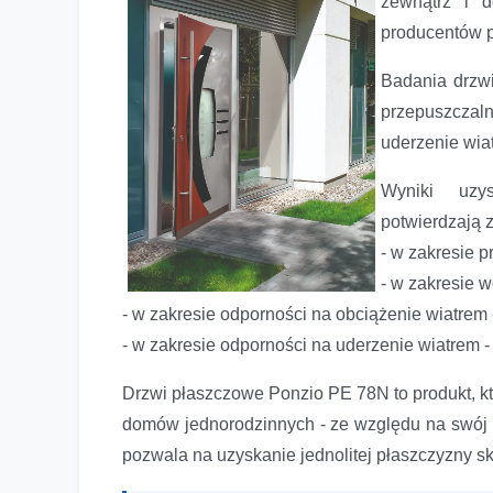
zewnątrz i 
producentów 
Badania drzwi
przepuszcza
uderzenie wia
Wyniki uzy
potwierdzają 
- w zakresie p
- w zakresie w
- w zakresie odporności na obciążenie wiatrem -
- w zakresie odporności na uderzenie wiatrem 
Drzwi płaszczowe Ponzio - z pozytywnymi wynikami bad
Drzwi płaszczowe Ponzio PE 78N to produkt, kt
domów jednorodzinnych - ze względu na swój in
pozwala na uzyskanie jednolitej płaszczyzny s