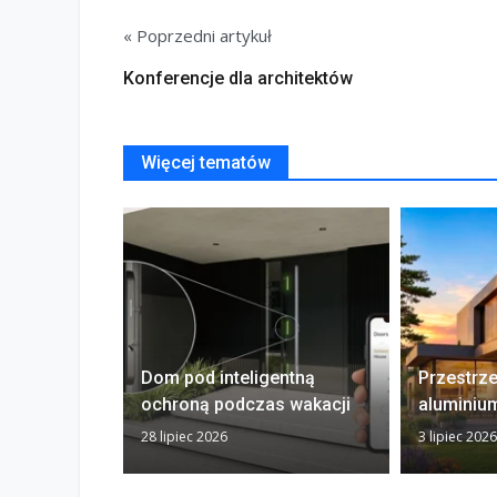
« Poprzedni artykuł
Konferencje dla architektów
Więcej tematów
Dom pod inteligentną
Przestrz
ochroną podczas wakacji
aluminiu
28 lipiec 2026
3 lipiec 2026