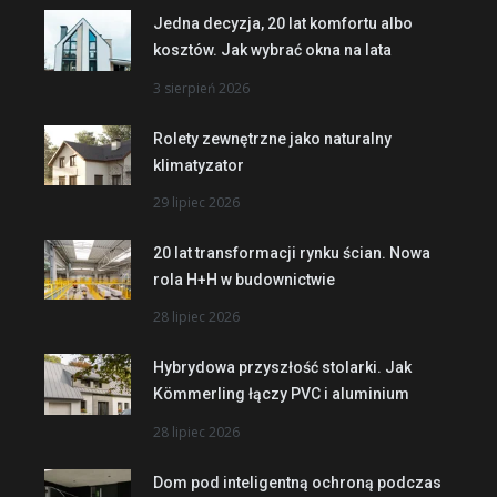
Jedna decyzja, 20 lat komfortu albo
kosztów. Jak wybrać okna na lata
3 sierpień 2026
Rolety zewnętrzne jako naturalny
klimatyzator
29 lipiec 2026
20 lat transformacji rynku ścian. Nowa
rola H+H w budownictwie
28 lipiec 2026
Hybrydowa przyszłość stolarki. Jak
Kömmerling łączy PVC i aluminium
28 lipiec 2026
Dom pod inteligentną ochroną podczas