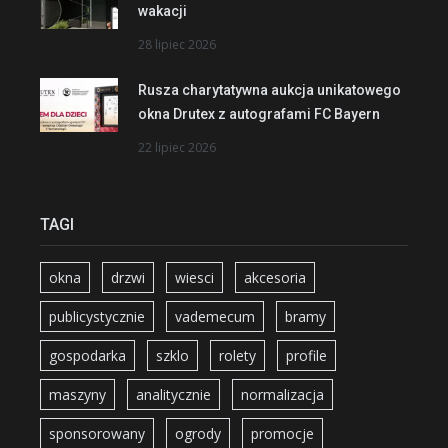
wakacji
28 lipiec 2026
Rusza charytatywna aukcja unikatowego
okna Drutex z autografami FC Bayern
22 lipiec 2026
TAGI
okna
drzwi
wiesci
akcesoria
publicystycznie
vademecum
bramy
gospodarka
szklo
rolety
profile
maszyny
analitycznie
normalizacja
sponsorowany
ogrody
promocje