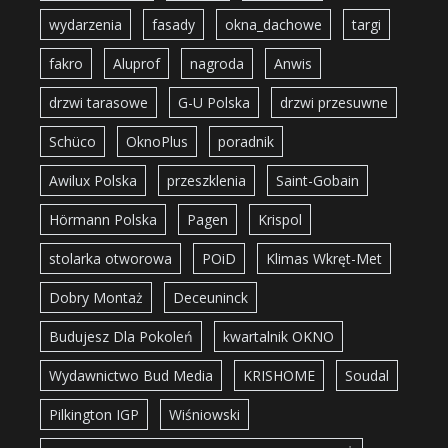
wydarzenia
fasady
okna_dachowe
targi
fakro
Aluprof
nagroda
Anwis
drzwi tarasowe
G-U Polska
drzwi przesuwne
Schüco
OknoPlus
poradnik
Awilux Polska
przeszklenia
Saint-Gobain
Hörmann Polska
Pagen
Krispol
stolarka otworowa
POiD
Klimas Wkręt-Met
Dobry Montaż
Deceuninck
Budujesz Dla Pokoleń
kwartalnik OKNO
Wydawnictwo Bud Media
KRISHOME
Soudal
Pilkington IGP
Wiśniowski