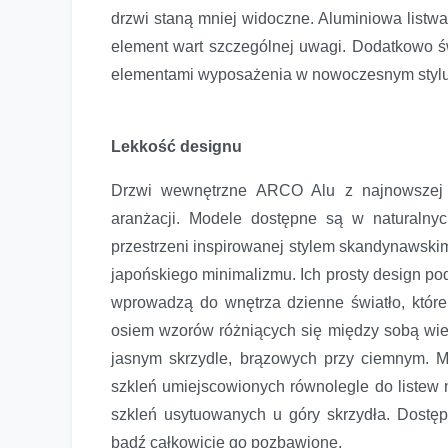
drzwi staną mniej widoczne. Aluminiowa lis
element wart szczególnej uwagi. Dodatkowo ś
elementami wyposażenia w nowoczesnym styl
Lekkość designu
Drzwi wewnętrzne ARCO Alu z najnowszej ko
aranżacji. Modele dostępne są w naturalny
przestrzeni inspirowanej stylem skandynawsk
japońskiego minimalizmu. Ich prosty design po
wprowadzą do wnętrza dzienne światło, które
osiem wzorów różniących się między sobą wiel
jasnym skrzydle, brązowych przy ciemnym. 
szkleń umiejscowionych równolegle do listew 
szkleń usytuowanych u góry skrzydła. Dost
bądź całkowicie go pozbawione.