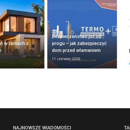
OD
Bezpieczeństwo już od
na
eń w ramach z
progu – jak zabezpieczyć
ko
m
dom przed włamaniem
od
11 czerwiec 2026
28 
NAJNOWSZE WIADOMOŚCI
TA