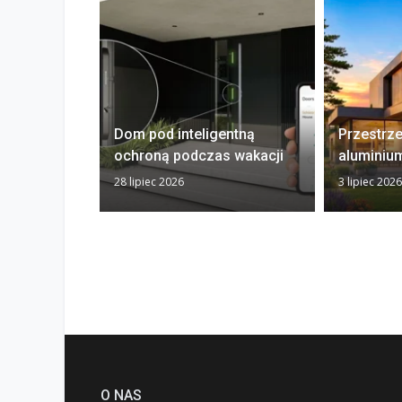
Dom pod inteligentną
Przestrz
ochroną podczas wakacji
aluminiu
28 lipiec 2026
3 lipiec 2026
O NAS