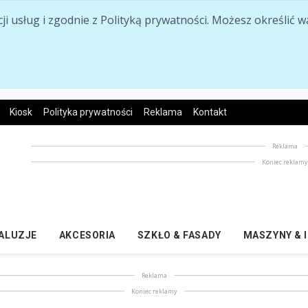
acji usług i zgodnie z Polityką prywatności. Możesz określi
Kiosk
Polityka prywatności
Reklama
Kontakt
Reklama
Koniec reklam
ŻALUZJE
AKCESORIA
SZKŁO & FASADY
MASZYNY & 
Reklama
Koniec reklamy