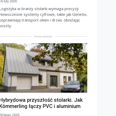
16 luty 2026
Logistyka w branży stolarki wymaga precyzji.
Nowoczesne systemy cyfrowe, takie jak Genetix,
usprawniają transport okien i drzwi, obniżając
koszty.
Koniec promocji
Hybrydowa przyszłość stolarki. Jak
Kömmerling łączy PVC i aluminium
28 lipiec 2026