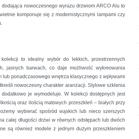
twa dodająca nowoczesnego wyrazu drzwiom ARCO Alu to
wietnie komponuje się z modernistycznymi lampami czy
u.
lekcji to idealny wybór do lekkich, przestrzennych
ch, jasnych barwach, co daje możliwość wykreowania
im lub ponadczasowego wnętrza klasycznego z wpływami
dkreśli nowoczesny charakter aranżacji. Stylowe szklenia
 dodatkowo je wymodeluje. W kolekcji dostępnych jest
kością oraz ilością matowych przeszkleń – białych przy
Możemy wybierać spośród wąskich lub nieco szerszych
na całej długości drzwi w równych odstępach lub dwóch
ępne są również modele z jednym dużym przeszkleniem