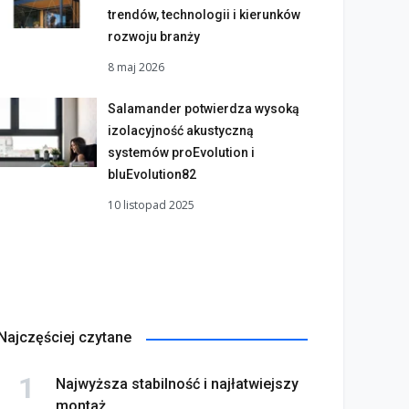
trendów, technologii i kierunków
rozwoju branży
8 maj 2026
Salamander potwierdza wysoką
izolacyjność akustyczną
systemów proEvolution i
bluEvolution82
10 listopad 2025
Najczęściej czytane
Najwyższa stabilność i najłatwiejszy
montaż