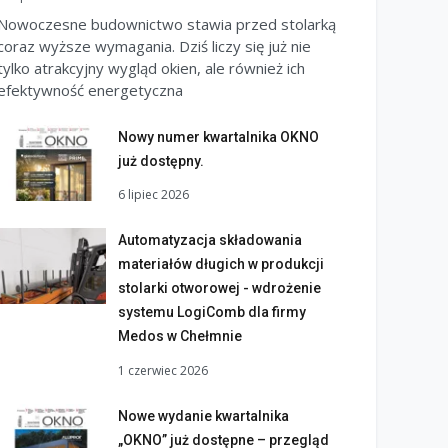
Nowoczesne budownictwo stawia przed stolarką
coraz wyższe wymagania. Dziś liczy się już nie
tylko atrakcyjny wygląd okien, ale również ich
efektywność energetyczna
Nowy numer kwartalnika OKNO
już dostępny.
6 lipiec 2026
Automatyzacja składowania
materiałów długich w produkcji
stolarki otworowej - wdrożenie
systemu LogiComb dla firmy
Medos w Chełmnie
1 czerwiec 2026
Nowe wydanie kwartalnika
„OKNO” już dostępne – przegląd