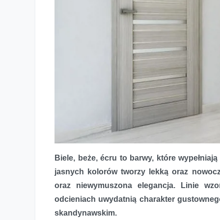
Delikatny beż królem salonów – drzwi wewnętrzne ARC
Biele, beże, écru to barwy, które wypełnia
jasnych kolorów tworzy lekką oraz nowocz
oraz niewymuszona elegancja. Linie wz
odcieniach uwydatnią charakter gustowneg
skandynawskim.