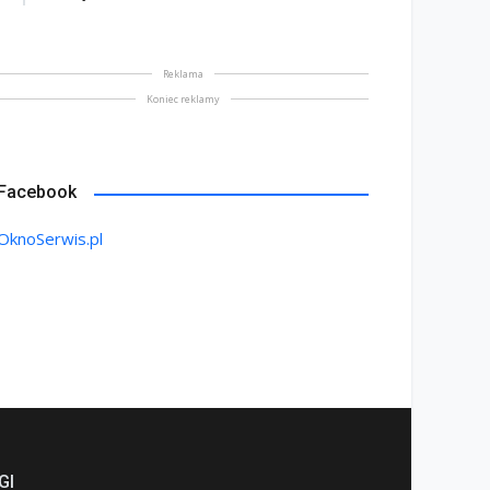
Reklama
Koniec reklamy
BOJNIK DRZWIOWY – co
Solidna zapora przed
leży wiedzieć w
włamaniem – drzwi
ntekście wyboru
antywłamaniowe nowej
bojnika
generacji
Facebook
maj 2026
8 maj 2026
OknoSerwis.pl
GI