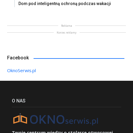
Dom pod inteligentną ochroną podczas wakacji
Reklama
Koniec reklamy
Facebook
OknoSerwis.pl
O NAS
Twoje centrum wiedzy o stolarce otworowej