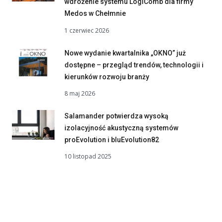
wdrożenie systemu LogiComb dla firmy
Medos w Chełmnie
1 czerwiec 2026
Nowe wydanie kwartalnika „OKNO” już
dostępne – przegląd trendów, technologii i
kierunków rozwoju branży
8 maj 2026
Salamander potwierdza wysoką
izolacyjność akustyczną systemów
proEvolution i bluEvolution82
10 listopad 2025