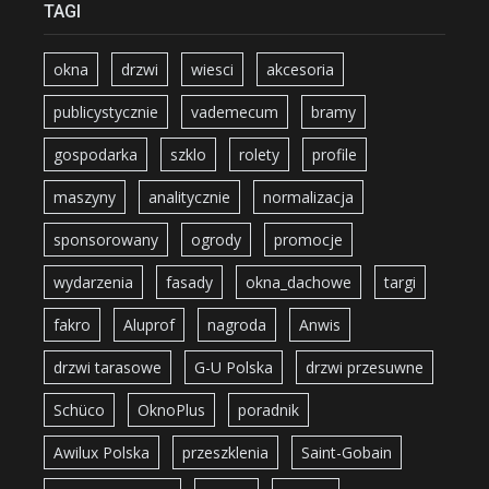
TAGI
okna
drzwi
wiesci
akcesoria
publicystycznie
vademecum
bramy
gospodarka
szklo
rolety
profile
maszyny
analitycznie
normalizacja
sponsorowany
ogrody
promocje
wydarzenia
fasady
okna_dachowe
targi
fakro
Aluprof
nagroda
Anwis
drzwi tarasowe
G-U Polska
drzwi przesuwne
Schüco
OknoPlus
poradnik
Awilux Polska
przeszklenia
Saint-Gobain