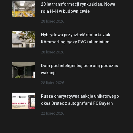
20 lat transformacji rynku ścian. Nowa
rola H+H w budownictwie
28 lipiec 2026
Hybrydowa przyszłość stolarki. Jak
Kömmerling łączy PVC i aluminium
28 lipiec 2026
Dom pod inteligentną ochroną podczas
wakacji
28 lipiec 2026
Rusza charytatywna aukcja unikatowego
okna Drutex z autografami FC Bayern
22 lipiec 2026