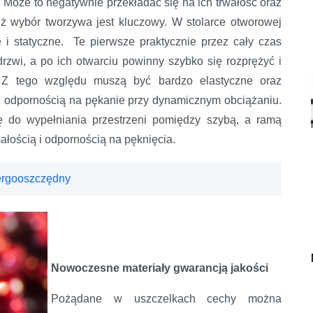
 Może to negatywnie przekładać się na ich trwałość oraz
eż wybór tworzywa jest kluczowy. W stolarce otworowej
 i statyczne. Te pierwsze praktycznie przez cały czas
rzwi, a po ich otwarciu powinny szybko się rozprężyć i
. Z tego względu muszą być bardzo elastyczne oraz
li odpornością na pękanie przy dynamicznym obciążaniu.
ię do wypełniania przestrzeni pomiędzy szybą, a ramą
łością i odpornością na pęknięcia.
nergooszczędny
Nowoczesne materiały gwarancją jakości
Pożądane w uszczelkach cechy można