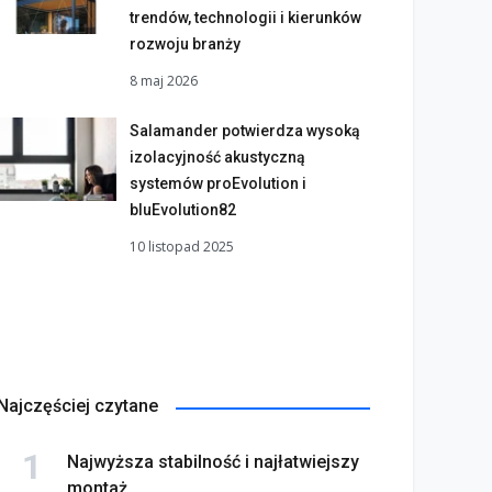
trendów, technologii i kierunków
rozwoju branży
8 maj 2026
Salamander potwierdza wysoką
izolacyjność akustyczną
systemów proEvolution i
bluEvolution82
10 listopad 2025
Najczęściej czytane
Najwyższa stabilność i najłatwiejszy
montaż