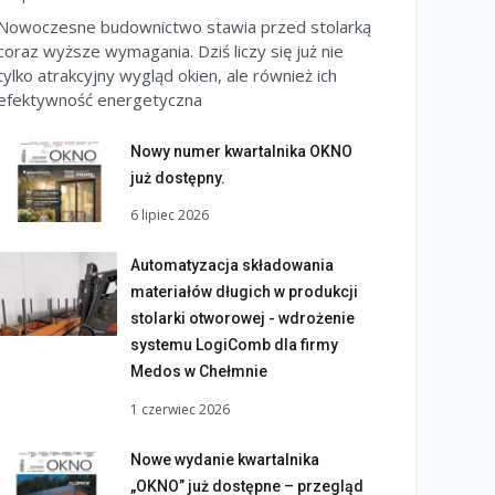
Nowoczesne budownictwo stawia przed stolarką
coraz wyższe wymagania. Dziś liczy się już nie
tylko atrakcyjny wygląd okien, ale również ich
efektywność energetyczna
Nowy numer kwartalnika OKNO
już dostępny.
6 lipiec 2026
Automatyzacja składowania
materiałów długich w produkcji
stolarki otworowej - wdrożenie
systemu LogiComb dla firmy
Medos w Chełmnie
1 czerwiec 2026
Nowe wydanie kwartalnika
„OKNO” już dostępne – przegląd