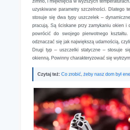
zimno, i mięknięcia w wyższych temperaturach.
uzyskiwane parametry szczelności. Dlatego t
stosuje się dwa typy uszczelek – dynamiczne
pracują. Są ściskane przy zamykaniu okien i d
powrócić do swojego pierwotnego kształtu
odznaczać się jak największą udarnością, czy
Drugi typ – uszczelki statyczne – stosuje s
okienną. Powinny charakteryzować się wytrzyma
Czytaj też:
Co zrobić, żeby nasz dom był e