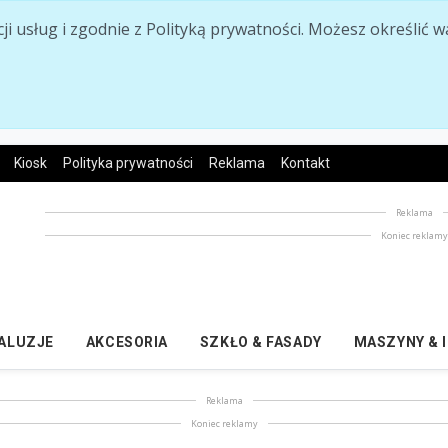
acji usług i zgodnie z Polityką prywatności. Możesz określi
Kiosk
Polityka prywatności
Reklama
Kontakt
Reklama
Koniec reklam
ŻALUZJE
AKCESORIA
SZKŁO & FASADY
MASZYNY & 
Reklama
Koniec reklamy