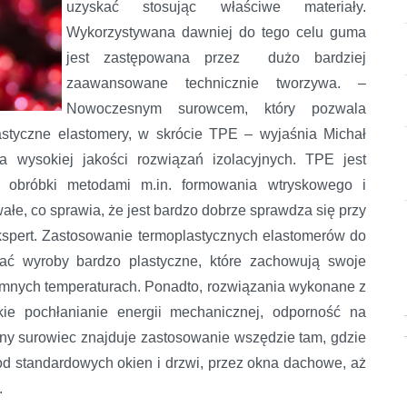
uzyskać stosując właściwe materiały.
Wykorzystywana dawniej do tego celu guma
jest zastępowana przez dużo bardziej
zaawansowane technicznie tworzywa. –
Nowoczesnym surowcem, który pozwala
astyczne elastomery, w skrócie TPE – wyjaśnia Michał
ta wysokiej jakości rozwiązań izolacyjnych. TPE jest
o obróbki metodami m.in. formowania wtryskowego i
ałe, co sprawia, że jest bardzo dobrze sprawdza się przy
kspert. Zastosowanie termoplastycznych elastomerów do
ać wyroby bardzo plastyczne, które zachowują swoje
jemnych temperaturach. Ponadto, rozwiązania wykonane z
kie pochłanianie energii mechanicznej, odporność na
sny surowiec znajduje zastosowanie wszędzie tam, gdzie
d standardowych okien i drzwi, przez okna dachowe, aż
.