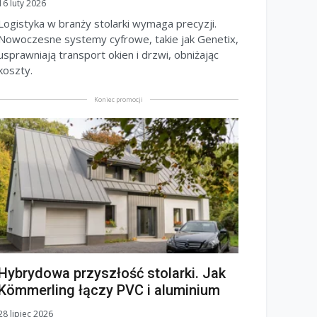
16 luty 2026
Logistyka w branży stolarki wymaga precyzji.
Nowoczesne systemy cyfrowe, takie jak Genetix,
usprawniają transport okien i drzwi, obniżając
koszty.
Koniec promocji
Hybrydowa przyszłość stolarki. Jak
Kömmerling łączy PVC i aluminium
28 lipiec 2026