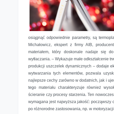
osiągnąć odpowiednie parametry, są termopl
Michałowicz, ekspert z firmy AIB, producen
materiałem, który doskonale nadaje się d
wytłaczania. – Wykazuje małe odkształcenie trw
produkcji uszczelek dynamicznych – dodaje e
wytwarzania tych elementów, pozwala uzysk
najlepsze cechy zarówno w dodatnich, jak i u
tego materiału charakteryzuje również wyso
ścieranie czy procesy starzenia. Ten nowocze
wymagana jest najwyższa jakość: począwszy o
po różnorodne zastosowania, np. w motoryzacji