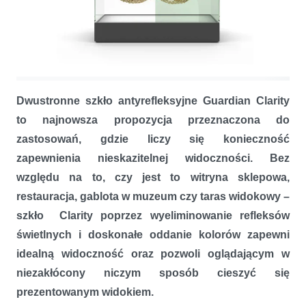
Czysta przyjemność oglądania – dwustronne szkło antyrefleksyjne
Guardian Clarity
Dwustronne szkło antyrefleksyjne Guardian Clarity
to najnowsza propozycja przeznaczona do
zastosowań, gdzie liczy się konieczność
zapewnienia nieskazitelnej widoczności. Bez
względu na to, czy jest to witryna sklepowa,
restauracja, gablota w muzeum czy taras widokowy –
szkło Clarity poprzez wyeliminowanie refleksów
świetlnych i doskonałe oddanie kolorów zapewni
idealną widoczność oraz pozwoli oglądającym w
niezakłócony niczym sposób cieszyć się
prezentowanym widokiem.