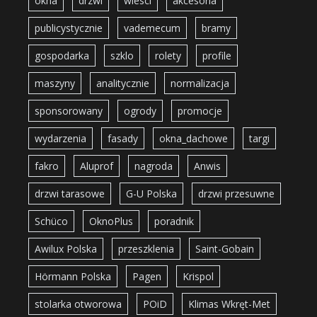
okna
drzwi
wiesci
akcesoria
publicystycznie
vademecum
bramy
gospodarka
szklo
rolety
profile
maszyny
analitycznie
normalizacja
sponsorowany
ogrody
promocje
wydarzenia
fasady
okna_dachowe
targi
fakro
Aluprof
nagroda
Anwis
drzwi tarasowe
G-U Polska
drzwi przesuwne
Schüco
OknoPlus
poradnik
Awilux Polska
przeszklenia
Saint-Gobain
Hörmann Polska
Pagen
Krispol
stolarka otworowa
POiD
Klimas Wkręt-Met