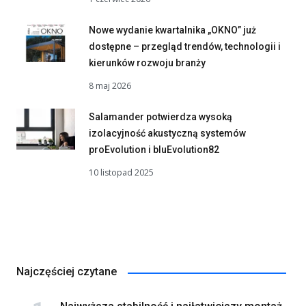
Nowe wydanie kwartalnika „OKNO” już
dostępne – przegląd trendów, technologii i
kierunków rozwoju branży
8 maj 2026
Salamander potwierdza wysoką
izolacyjność akustyczną systemów
proEvolution i bluEvolution82
10 listopad 2025
Najczęściej czytane