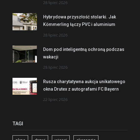
28 lipiec 2026
Hybrydowa przyszłość stolarki. Jak
Kömmerling łączy PVC i aluminium
28 lipiec 2026
Dom pod inteligentną ochroną podczas
wakacji
28 lipiec 2026
Rusza charytatywna aukcja unikatowego
okna Drutex z autografami FC Bayern
22 lipiec 2026
TAGI