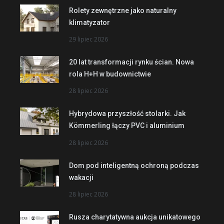
Rolety zewnętrzne jako naturalny
klimatyzator
29 lipiec 2026
20 lat transformacji rynku ścian. Nowa
rola H+H w budownictwie
28 lipiec 2026
Hybrydowa przyszłość stolarki. Jak
Kömmerling łączy PVC i aluminium
28 lipiec 2026
Dom pod inteligentną ochroną podczas
wakacji
28 lipiec 2026
Rusza charytatywna aukcja unikatowego