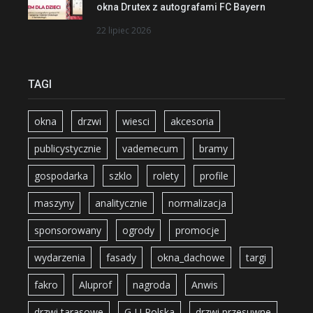
okna Drutex z autografami FC Bayern
22 lipiec 2026
TAGI
okna
drzwi
wiesci
akcesoria
publicystycznie
vademecum
bramy
gospodarka
szklo
rolety
profile
maszyny
analitycznie
normalizacja
sponsorowany
ogrody
promocje
wydarzenia
fasady
okna_dachowe
targi
fakro
Aluprof
nagroda
Anwis
drzwi tarasowe
G-U Polska
drzwi przesuwne