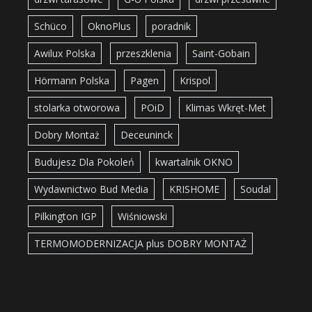
Schüco
OknoPlus
poradnik
Awilux Polska
przeszklenia
Saint-Gobain
Hörmann Polska
Pagen
Krispol
stolarka otworowa
POiD
Klimas Wkręt-Met
Dobry Montaż
Deceuninck
Budujesz Dla Pokoleń
kwartalnik OKNO
Wydawnictwo Bud Media
KRISHOME
Soudal
Pilkington IGP
Wiśniowski
TERMOMODERNIZACJA plus DOBRY MONTAŻ