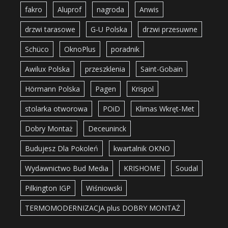
fakro
Aluprof
nagroda
Anwis
drzwi tarasowe
G-U Polska
drzwi przesuwne
Schüco
OknoPlus
poradnik
Awilux Polska
przeszklenia
Saint-Gobain
Hörmann Polska
Pagen
Krispol
stolarka otworowa
POiD
Klimas Wkręt-Met
Dobry Montaż
Deceuninck
Budujesz Dla Pokoleń
kwartalnik OKNO
Wydawnictwo Bud Media
KRISHOME
Soudal
Pilkington IGP
Wiśniowski
TERMOMODERNIZACJA plus DOBRY MONTAŻ