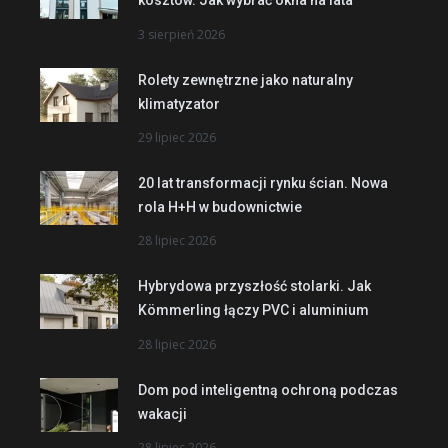
kosztów. Jak wybrać okna na lata
3 sierpień 2026
Rolety zewnętrzne jako naturalny
klimatyzator
29 lipiec 2026
20 lat transformacji rynku ścian. Nowa
rola H+H w budownictwie
28 lipiec 2026
Hybrydowa przyszłość stolarki. Jak
Kömmerling łączy PVC i aluminium
28 lipiec 2026
Dom pod inteligentną ochroną podczas
wakacji
28 lipiec 2026