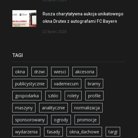
Rusza charytatywna aukcja unikatowego
okna Drutex z autografami FC Bayern
22 lipiec 2026
TAGI
okna
drzwi
wiesci
akcesoria
publicystycznie
vademecum
bramy
gospodarka
szklo
rolety
profile
maszyny
analitycznie
normalizacja
sponsorowany
ogrody
promocje
wydarzenia
fasady
okna_dachowe
targi