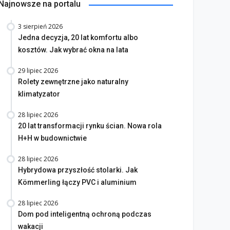
Najnowsze na portalu
3 sierpień 2026
Jedna decyzja, 20 lat komfortu albo
kosztów. Jak wybrać okna na lata
29 lipiec 2026
Rolety zewnętrzne jako naturalny
klimatyzator
na bez tajemnic. Na co
rócić uwagę przed
Saint-Gobain prezentuje
28 lipiec 2026
20 lat transformacji rynku ścian. Nowa rola
akupem
nowy film wizerunkowy
H+H w budownictwie
lipiec 2026
13 lipiec 2026
28 lipiec 2026
Hybrydowa przyszłość stolarki. Jak
Kömmerling łączy PVC i aluminium
28 lipiec 2026
Dom pod inteligentną ochroną podczas
wakacji