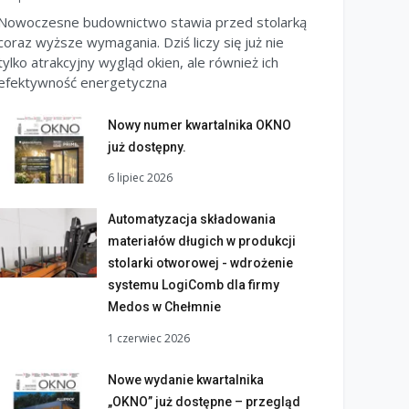
Nowoczesne budownictwo stawia przed stolarką
coraz wyższe wymagania. Dziś liczy się już nie
tylko atrakcyjny wygląd okien, ale również ich
efektywność energetyczna
Nowy numer kwartalnika OKNO
już dostępny.
6 lipiec 2026
Automatyzacja składowania
materiałów długich w produkcji
stolarki otworowej - wdrożenie
systemu LogiComb dla firmy
Medos w Chełmnie
1 czerwiec 2026
Nowe wydanie kwartalnika
„OKNO” już dostępne – przegląd