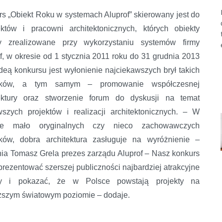
s „Obiekt Roku w systemach Aluprof” skierowany jest do
ektów i pracowni architektonicznych, których obiekty
ły zrealizowane przy wykorzystaniu systemów firmy
f, w okresie od 1 stycznia 2011 roku do 31 grudnia 2013
Ideą konkursu jest wyłonienie najciekawszych brył takich
nków, a tym samym – promowanie współczesnej
tektury oraz stworzenie forum do dyskusji na temat
szych projektów i realizacji architektonicznych. – W
ie mało oryginalnych czy nieco zachowawczych
ków, dobra architektura zasługuje na wyróżnienie –
ia Tomasz Grela prezes zarządu Aluprof – Nasz konkurs
rezentować szerszej publiczności najbardziej atrakcyjne
ty i pokazać, że w Polsce powstają projekty na
ższym światowym poziomie – dodaje.
of” wystartował!