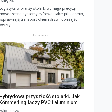
16 luty 2026
Logistyka w branży stolarki wymaga precyzji.
Nowoczesne systemy cyfrowe, takie jak Genetix,
usprawniają transport okien i drzwi, obniżając
koszty.
Koniec promocji
Hybrydowa przyszłość stolarki. Jak
Kömmerling łączy PVC i aluminium
28 lipiec 2026