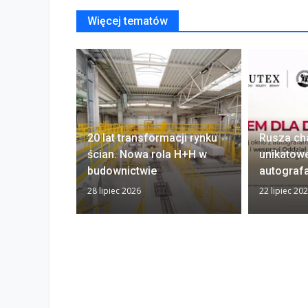
Więcej tematów
20 lat transformacji rynku
Rusza ch
ścian. Nowa rola H+H w
unikatow
budownictwie
autograf
28 lipiec 2026
22 lipiec 20