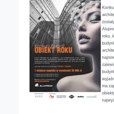
Konkur
archit
zosta
Alupro
roku. 
budy
archi
najnow
zalew
budyn
wyjaśn
ma zap
obiek
najwy
Konkurs architektoniczny „Obiekt Roku w systemach Alupr