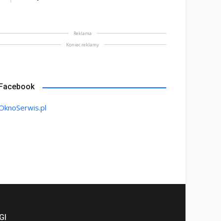
Reklama
Koniec reklamy
Facebook
OknoSerwis.pl
GI