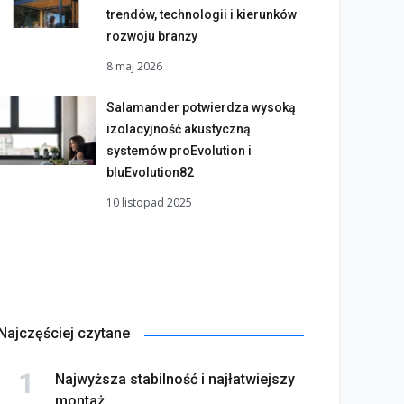
trendów, technologii i kierunków
rozwoju branży
8 maj 2026
Salamander potwierdza wysoką
izolacyjność akustyczną
systemów proEvolution i
bluEvolution82
10 listopad 2025
Najczęściej czytane
Najwyższa stabilność i najłatwiejszy
montaż