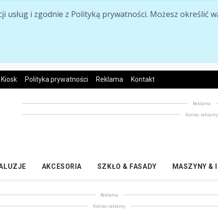
acji usług i zgodnie z Polityką prywatności. Możesz określi
Kiosk
Polityka prywatności
Reklama
Kontakt
Reklama
Koniec reklam
ŻALUZJE
AKCESORIA
SZKŁO & FASADY
MASZYNY & 
Reklama
Koniec reklamy