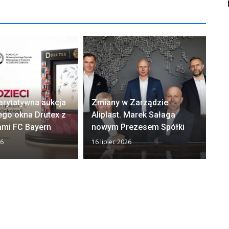
arytatywna aukcja
Zmiany w Zarządzie
Ok
ego okna Drutex z
Aliplast. Marek Sałaga
zw
ami FC Bayern
nowym Prezesem Spółki
z
26
16 lipiec 2026
13 